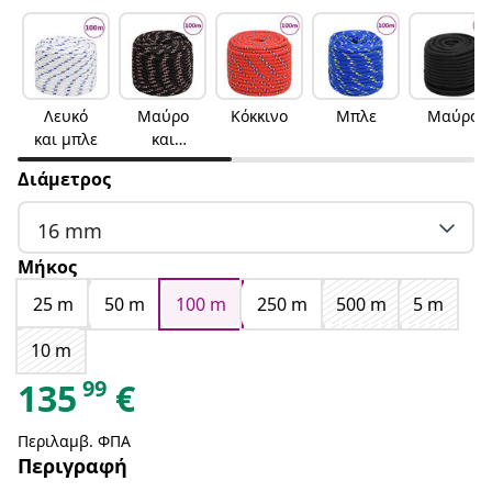
Λευκό
Μαύρο
Κόκκινο
Μπλε
Μαύρο
και μπλε
και
κόκκινο
Διάμετρος
16 mm
Μήκος
25 m
50 m
100 m
250 m
500 m
5 m
10 m
99
135
€
Περιλαμβ. ΦΠΑ
Περιγραφή