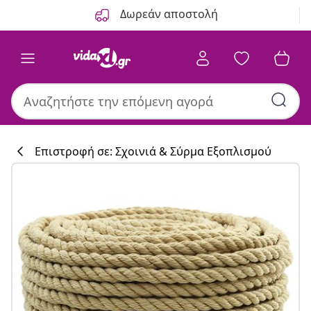
Προηγούμενο
Επόμενο
Δωρεάν αποστολή
Επιστροφή σε: Σχοινιά & Σύρμα Εξοπλισμού
Συλλογή κουζί
#sharemevidaxl