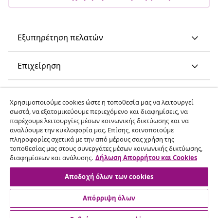
Εξυπηρέτηση πελατών
Επιχείρηση
vidaXL
Χρησιμοποιούμε cookies ώστε η τοποθεσία μας να λειτουργεί
σωστά, να εξατομικεύουμε περιεχόμενο και διαφημίσεις, να
παρέχουμε λειτουργίες μέσων κοινωνικής δικτύωσης και να
Ανακαλύψτε περισσότερα
αναλύουμε την κυκλοφορία μας. Επίσης, κοινοποιούμε
πληροφορίες σχετικά με την από μέρους σας χρήση της
τοποθεσίας μας στους συνεργάτες μέσων κοινωνικής δικτύωσης,
διαφημίσεων και ανάλυσης.
Δήλωση Απορρήτου και Cookies
Αποδοχή όλων των cookies
Απόρριψη όλων
© 2008-2026 vidaXL Ο ιστότοπος www.vidaxl.gr αποτελεί
ιδιοκτησία της vidaXL Marketplace International B.V.