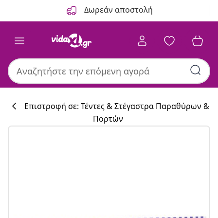
Προηγούμενο
Επόμενο
Δωρεάν αποστολή
Επιστροφή σε: Τέντες & Στέγαστρα Παραθύρων &
Πορτών
Συλλογή κουζί
#sharemevidaxl