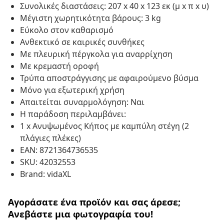
Συνολικές διαστάσεις: 207 x 40 x 123 εκ (μ x π x υ)
Μέγιστη χωρητικότητα βάρους: 3 kg
Εύκολο στον καθαρισμό
Ανθεκτικό σε καιρικές συνθήκες
Με πλευρική πέργκολα για αναρρίχηση
Με κρεμαστή οροφή
Τρύπα αποστράγγισης με αφαιρούμενο βύσμα
Μόνο για εξωτερική χρήση
Απαιτείται συναρμολόγηση: Ναι
Η παράδοση περιλαμβάνει:
1 x Ανυψωμένος Κήπος με καμπύλη στέγη (2
πλάγιες πλέκες)
EAN: 8721364736535
SKU: 42032553
Brand: vidaXL
Αγοράσατε ένα προϊόν και σας άρεσε;
Ανεβάστε μια φωτογραφία του!