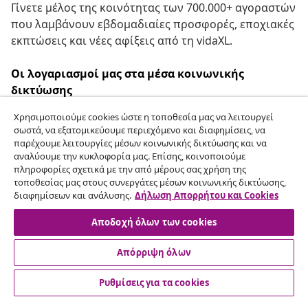
Γίνετε μέλος της κοινότητας των 700.000+ αγοραστών
που λαμβάνουν εβδομαδιαίες προσφορές, εποχιακές
εκπτώσεις και νέες αφίξεις από τη vidaXL.
Οι λογαριασμοί μας στα μέσα κοινωνικής
δικτύωσης
Χρησιμοποιούμε cookies ώστε η τοποθεσία μας να λειτουργεί
σωστά, να εξατομικεύουμε περιεχόμενο και διαφημίσεις, να
παρέχουμε λειτουργίες μέσων κοινωνικής δικτύωσης και να
Υπαναχώρηση από τη σύμβαση
αναλύουμε την κυκλοφορία μας. Επίσης, κοινοποιούμε
πληροφορίες σχετικά με την από μέρους σας χρήση της
Υποβάλετε αίτημα υπαναχώρησης για την
τοποθεσίας μας στους συνεργάτες μέσων κοινωνικής δικτύωσης,
παραγγελία σας.
διαφημίσεων και ανάλυσης.
Δήλωση Απορρήτου και Cookies
Αποδοχή όλων των cookies
Υπαναχώρηση από τη σύμβαση
Απόρριψη όλων
Ρυθμίσεις για τα cookies
Εξυπηρέτηση πελατών