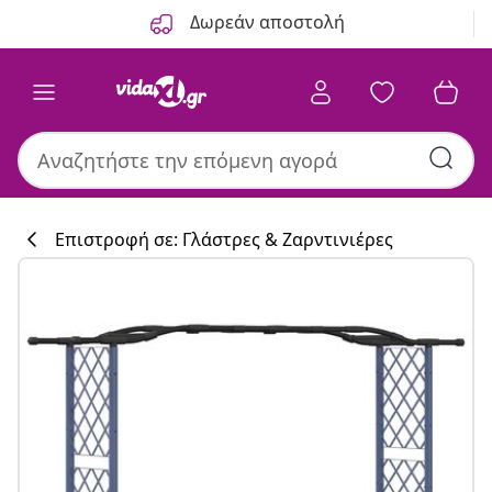
Προηγούμενο
Επόμενο
Δωρεάν αποστολή
Επιστροφή σε: Γλάστρες & Ζαρντινιέρες
Συλλογή κουζί
#sharemevidaxl