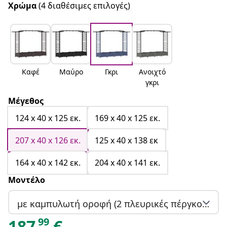
Χρώμα
(4 διαθέσιμες επιλογές)
Καφέ
Μαύρο
Γκρι
Ανοιχτό
γκρι
Μέγεθος
124 x 40 x 125 εκ.
169 x 40 x 125 εκ.
207 x 40 x 126 εκ.
125 x 40 x 138 εκ
164 x 40 x 142 εκ.
204 x 40 x 141 εκ.
Μοντέλο
με καμπυλωτή οροφή (2 πλευρικές πέργκολες)
99
187
€