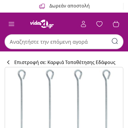
Προηγούμενο
Επόμενο
Δωρεάν αποστολή
Επιστροφή σε: Καρφιά Τοποθέτησης Εδάφους
Συλλογή κουζί
#sharemevidaxl