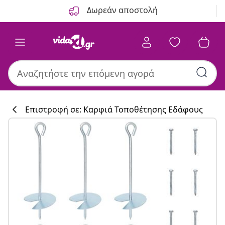
Προηγούμενο
Επόμενο
Δωρεάν αποστολή
Επιστροφή σε: Καρφιά Τοποθέτησης Εδάφους
Συλλογή κουζί
#sharemevidaxl