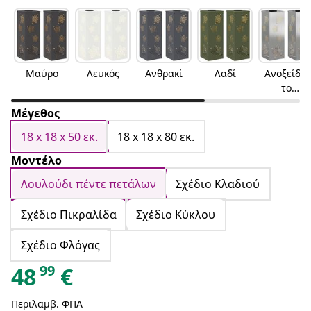
Μαύρο
Λευκός
Ανθρακί
Λαδί
Ανοξείδω
το
ατσάλι
Μέγεθος
18 x 18 x 50 εκ.
18 x 18 x 80 εκ.
Μοντέλο
Λουλούδι πέντε πετάλων
Σχέδιο Κλαδιού
Σχέδιο Πικραλίδα
Σχέδιο Κύκλου
Σχέδιο Φλόγας
99
48
€
Περιλαμβ. ΦΠΑ