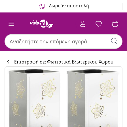
Προηγούμενο
Επόμενο
Δωρεάν αποστολή
Επιστροφή σε: Φωτιστικά Εξωτερικού Χώρου
Συλλογή κουζί
#sharemevidaxl