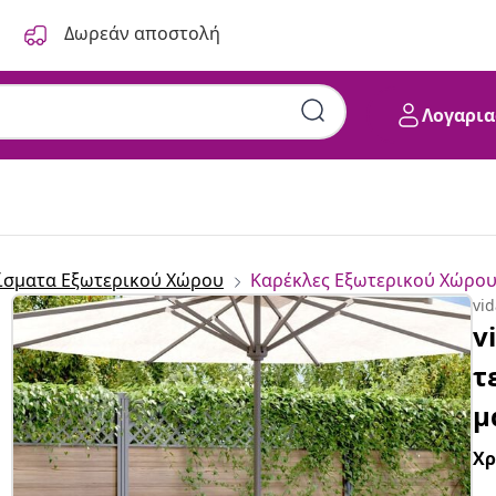
Δωρεάν αποστολή
Λογαρια
ίσματα Εξωτερικού Χώρου
Καρέκλες Εξωτερικού Χώρο
vi
v
τ
μ
Χ