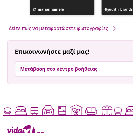
Η
_mariannamele_
Η
judith_brand
ανάρτηση
ανάρτηση
δημοσιεύθηκε
δημοσιεύθηκ
από
από
Δείτε πώς να μεταφορτώσετε φωτογραφίες
Επικοινωνήστε μαζί μας!
Μετάβαση στο κέντρο βοήθειας