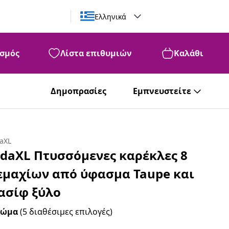
Ελληνικά
σμός
Λίστα επιθυμιών
Καλάθι
Δημοπρασίες
Εμπνευστείτε
υ
daXL
idaXL Πτυσσόμενες καρέκλες 8
εμαχίων από ύφασμα Taupe και
ασίφ ξύλο
ρώμα
(5 διαθέσιμες επιλογές)