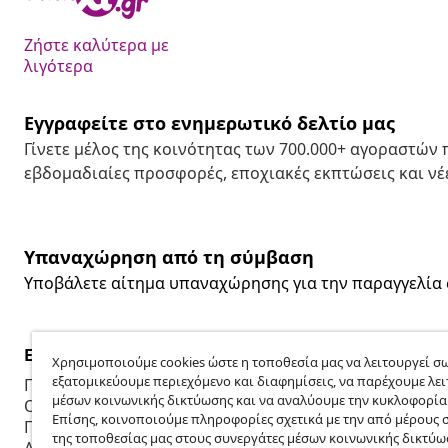
Ζήστε καλύτερα με
λιγότερα
Εγγραφείτε στο ενημερωτικό δελτίο μας
Γίνετε μέλος της κοινότητας των 700.000+ αγοραστών
εβδομαδιαίες προσφορές, εποχιακές εκπτώσεις και νέε
Υπαναχώρηση από τη σύμβαση
Υποβάλετε αίτημα υπαναχώρησης για την παραγγελία 
Εξυπηρέτηση πελατών
Επιχείρηση
Χρησιμοποιούμε cookies ώστε η τοποθεσία μας να λειτουργεί σω
εξατομικεύουμε περιεχόμενο και διαφημίσεις, να παρέχουμε λει
Παρακολουθήστε την παραγγελία σας
Πρόγραμμα 
μέσων κοινωνικής δικτύωσης και να αναλύουμε την κυκλοφορία
Ο λογαριασμός μου
Παραγωγή για
Επίσης, κοινοποιούμε πληροφορίες σχετικά με την από μέρους 
Πληρωμή
Συνεργασίες
της τοποθεσίας μας στους συνεργάτες μέσων κοινωνικής δικτύω