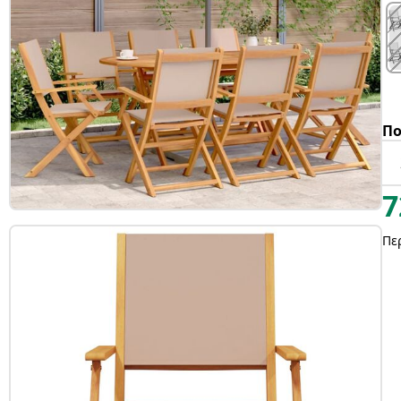
Πο
7
Πε