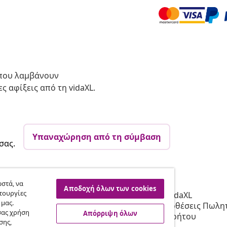
 που λαμβάνουν
ς αφίξεις από τη vidaXL.
Υπαναχώρηση από τη σύμβαση
σας.
vidaXL
στά, να
Αποδοχή όλων των cookies
τουργίες
Συνεργατών
Σχετικά με τη vidaXL
 μας.
 τη vidaXL
Όροι & Προϋποθέσεις Πωλητ
σας χρήση
Απόρριψη όλων
 μάρκετινγκ
Πολιτική απορρήτου
σης,