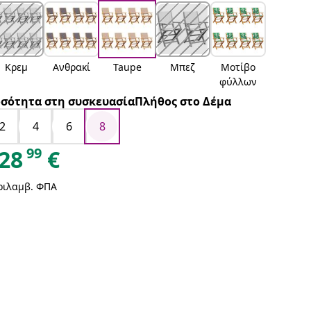
Κρεμ
Ανθρακί
Taupe
Μπεζ
Μοτίβο
φύλλων
σότητα στη συσκευασίαΠλήθος στο Δέμα
2
4
6
8
99
28
€
ριλαμβ. ΦΠΑ