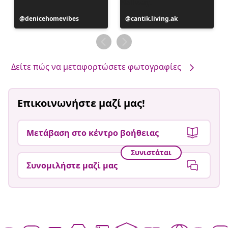
Η
denicehomevibes
Η
cantik.living.ak
ανάρτηση
ανάρτηση
δημοσιεύθηκε
δημοσιεύθηκε
από
από
Δείτε πώς να μεταφορτώσετε φωτογραφίες
Επικοινωνήστε μαζί μας!
Μετάβαση στο κέντρο βοήθειας
Συνιστάται
Συνομιλήστε μαζί μας