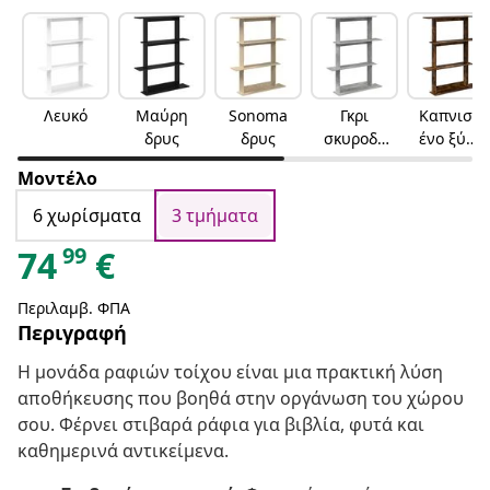
Λευκό
Μαύρη
Sonoma
Γκρι
Καπνισμ
δρυς
δρυς
σκυροδέ
ένο ξύλο
ματος
δρυός
Μοντέλο
6 χωρίσματα
3 τμήματα
99
74
€
Περιλαμβ. ΦΠΑ
Περιγραφή
Η μονάδα ραφιών τοίχου είναι μια πρακτική λύση
αποθήκευσης που βοηθά στην οργάνωση του χώρου
σου. Φέρνει στιβαρά ράφια για βιβλία, φυτά και
καθημερινά αντικείμενα.