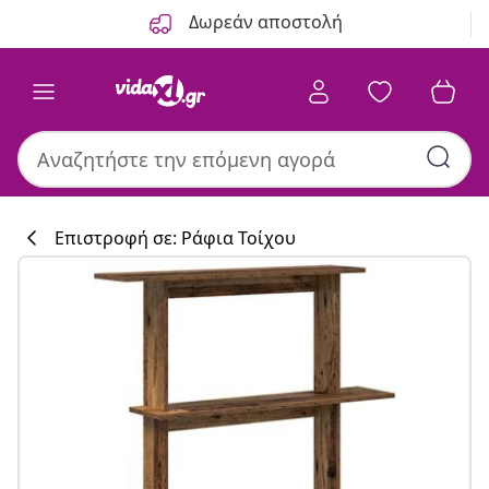
Προηγούμενο
Επόμενο
Δωρεάν αποστολή
Επιστροφή σε: Ράφια Τοίχου
Συλλογή κουζί
#sharemevidaxl