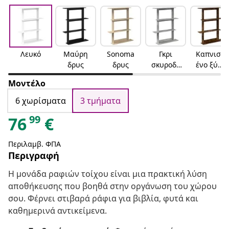
Λευκό
Μαύρη
Sonoma
Γκρι
Καπνισμ
δρυς
δρυς
σκυροδέ
ένο ξύλο
ματος
δρυός
Μοντέλο
6 χωρίσματα
3 τμήματα
99
76
€
Περιλαμβ. ΦΠΑ
Περιγραφή
Η μονάδα ραφιών τοίχου είναι μια πρακτική λύση
αποθήκευσης που βοηθά στην οργάνωση του χώρου
σου. Φέρνει στιβαρά ράφια για βιβλία, φυτά και
καθημερινά αντικείμενα.