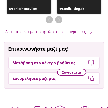
Η
denicehomevibes
Η
cantik.living.ak
ανάρτηση
ανάρτηση
δημοσιεύθηκε
δημοσιεύθηκε
από
από
Δείτε πώς να μεταφορτώσετε φωτογραφίες
Επικοινωνήστε μαζί μας!
Μετάβαση στο κέντρο βοήθειας
Συνιστάται
Συνομιλήστε μαζί μας