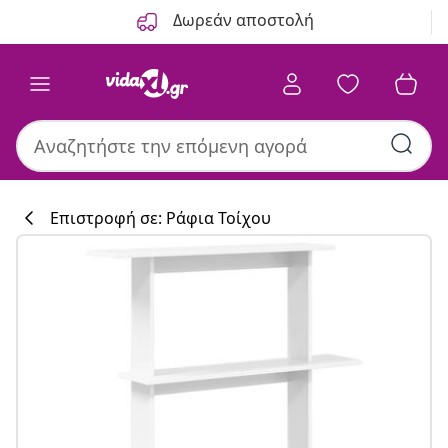
Προηγούμενο
Επόμενο
Δωρεάν αποστολή
Επιστροφή σε: Ράφια Τοίχου
Συλλογή κουζί
#sharemevidaxl