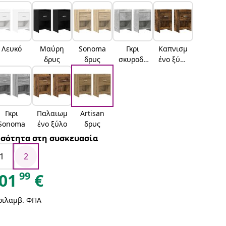
Λευκό
Μαύρη
Sonoma
Γκρι
Καπνισμ
δρυς
δρυς
σκυροδέ
ένο ξύλο
ματος
δρυός
Γκρι
Παλαιωμ
Artisan
Sonoma
ένο ξύλο
δρυς
σότητα στη συσκευασία
1
2
99
01
€
ριλαμβ. ΦΠΑ