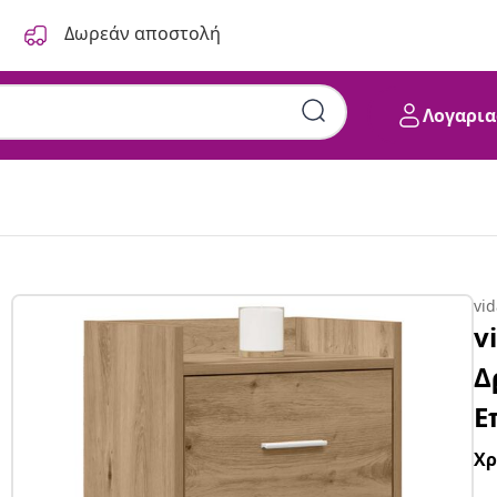
Δωρεάν αποστολή
Λογαρια
vi
v
Δ
Ε
Χ