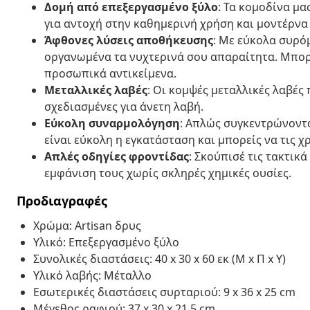
Δομή από επεξεργασμένο ξύλο
: Τα κομοδίνα μ
για αντοχή στην καθημερινή χρήση και μοντέρνα
Άφθονες λύσεις αποθήκευσης
: Με εύκολα συρό
οργανωμένα τα νυχτερινά σου απαραίτητα. Μπορε
προσωπικά αντικείμενα.
Μεταλλικές λαβές
: Οι κομψές μεταλλικές λαβές
σχεδιασμένες για άνετη λαβή.
Εύκολη συναρμολόγηση
: Απλώς συγκεντρώνοντα
είναι εύκολη η εγκατάσταση και μπορείς να τις 
Απλές οδηγίες φροντίδας
: Σκούπισέ τις τακτικ
εμφάνιση τους χωρίς σκληρές χημικές ουσίες.
Προδιαγραφές
Χρώμα: Artisan δρυς
Υλικό: Επεξεργασμένο ξύλο
Συνολικές διαστάσεις: 40 x 30 x 60 εκ (Μ x Π x Υ)
Υλικό λαβής: Μέταλλο
Εσωτερικές διαστάσεις συρταριού: 9 x 36 x 25 cm
Μέγεθος ραφιού: 37 x 30 x 21,5 cm