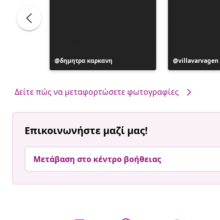
Η
δημητρα καρκανη
Η
villavarvagen
ανάρτηση
ανάρτηση
δημοσιεύθηκε
δημοσιεύθηκ
από
από
Δείτε πώς να μεταφορτώσετε φωτογραφίες
Επικοινωνήστε μαζί μας!
Μετάβαση στο κέντρο βοήθειας