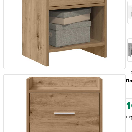
Πο
1
Πε