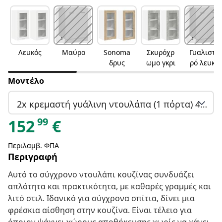
Λευκός
Μαύρο
Sonoma
Σκυρόχρ
Γυαλιστε
δρυς
ωμο γκρι
ρό λευκό
Μοντέλο
2x κρεμαστή γυάλινη ντουλάπα (1 πόρτα) 40 εκ. πλάτος 80 εκ. ύψος
99
152
€
Περιλαμβ. ΦΠΑ
Περιγραφή
Αυτό το σύγχρονο ντουλάπι κουζίνας συνδυάζει
απλότητα και πρακτικότητα, με καθαρές γραμμές και
λιτό στιλ. Ιδανικό για σύγχρονα σπίτια, δίνει μια
φρέσκια αίσθηση στην κουζίνα. Είναι τέλειο για