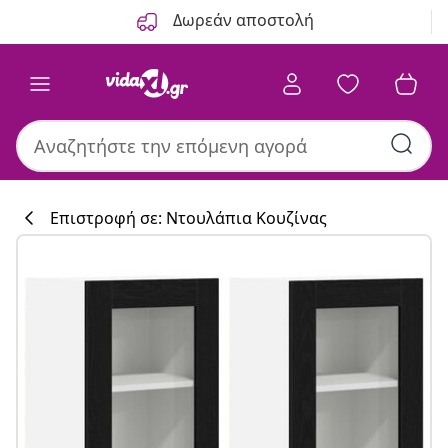
Προηγούμενο
Επόμενο
Δωρεάν αποστολή
Επιστροφή σε: Ντουλάπια Κουζίνας
Συλλογή κουζί
#sharemevidaxl