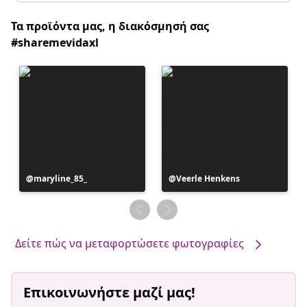
Τα προϊόντα μας, η διακόσμησή σας
#sharemevidaxl
Η
maryline_85_
Η
Veerle Henkens
ανάρτηση
ανάρτηση
δημοσιεύθηκε
δημοσιεύθηκε
από
από
Δείτε πώς να μεταφορτώσετε φωτογραφίες
Επικοινωνήστε μαζί μας!