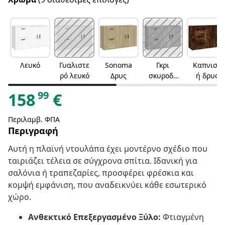
Λευκό
Γυαλιστε
Sonoma
Γκρι
Καπνιστ
ρό λευκό
Δρυς
σκυροδέ
ή δρυς
ματος
99
158
€
Περιλαμβ. ΦΠΑ
Περιγραφή
Αυτή η πλαϊνή ντουλάπα έχει μοντέρνο σχέδιο που
ταιριάζει τέλεια σε σύγχρονα σπίτια. Ιδανική για
σαλόνια ή τραπεζαρίες, προσφέρει φρέσκια και
κομψή εμφάνιση, που αναδεικνύει κάθε εσωτερικό
χώρο.
Ανθεκτικό Επεξεργασμένο Ξύλο:
Φτιαγμένη