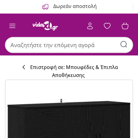
Προηγούμενο
Επόμενο
Δωρεάν αποστολή
Επιστροφή σε: Μπουφέδες & Έπιπλα
Αποθήκευσης
Συλλογή κουζί
#sharemevidaxl