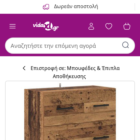
Προηγούμενο
Επόμενο
Δωρεάν αποστολή
Επιστροφή σε: Μπουφέδες & Έπιπλα
Αποθήκευσης
Συλλογή κουζί
#sharemevidaxl