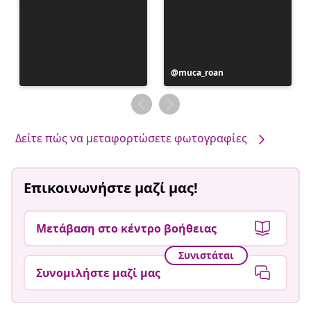
Η
muca_roan
ανάρτηση
δημοσιεύθηκε
από
Δείτε πώς να μεταφορτώσετε φωτογραφίες
Επικοινωνήστε μαζί μας!
Μετάβαση στο κέντρο βοήθειας
Συνιστάται
Συνομιλήστε μαζί μας