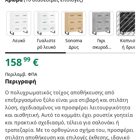
Λευκό
Γυαλιστε
Sonoma
Γκρι
Καπνιστ
ρό λευκό
Δρυς
σκυροδέ
ή δρυς
ματος
99
158
€
Περιλαμβ. ΦΠΑ
Περιγραφή
Ο πολυχρωματικός τοίχος αποθήκευσης από
επεξεργασμένο ξύλο είναι μια στιβαρή και στιλάτη
λύση, σχεδιασμένος να προσφέρει λειτουργικότητα
και αισθητική. Αυτό το κομμάτι έχει ρουστίκ γοητεία
και πρακτικό σχεδιασμό, τέλεια για σαλονάκι ή
τραπεζαρία. Με το ορθογώνιο σχήμα του, προσφέρει
στιλάτη αποθήκευση και επιλογές έκθεσης, ιδανικό