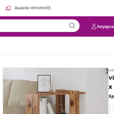
Δωρεάν αποστολή
Λογαρια
vi
v
x
Χ