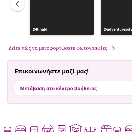
Η
Rinaldi
Η
adventuresof
ανάρτηση
ανάρτηση
δημοσιεύθηκε
δημοσιεύθηκ
από
από
Δείτε πώς να μεταφορτώσετε φωτογραφίες
Επικοινωνήστε μαζί μας!
Μετάβαση στο κέντρο βοήθειας