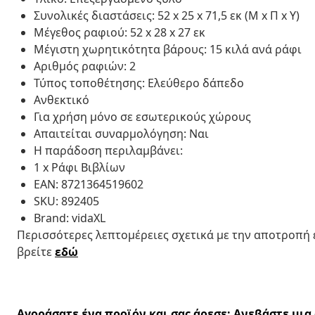
Συνολικές διαστάσεις: 52 x 25 x 71,5 εκ (Μ x Π x Υ)
Μέγεθος ραφιού: 52 x 28 x 27 εκ
Μέγιστη χωρητικότητα βάρους: 15 κιλά ανά ράφι
Αριθμός ραφιών: 2
Τύπος τοποθέτησης: Ελεύθερο δάπεδο
Ανθεκτικό
Για χρήση μόνο σε εσωτερικούς χώρους
Απαιτείται συναρμολόγηση: Ναι
Η παράδοση περιλαμβάνει:
1 x Ράφι Βιβλίων
EAN: 8721364519602
SKU: 892405
Brand: vidaXL
Περισσότερες λεπτομέρειες σχετικά με την αποτροπή
βρείτε
εδώ
Αγοράσατε ένα προϊόν και σας άρεσε; Ανεβάστε μι