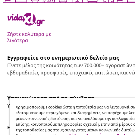
Ζήστε καλύτερα με
λιγότερα
Εγγραφείτε στο ενημερωτικό δελτίο μας
Γίνετε μέλος της κοινότητας των 700.000+ αγοραστών
εβδομαδιαίες προσφορές, εποχιακές εκπτώσεις και νέε
Υπαναχώρηση από τη σύμβαση
Υποβάλετε αίτημα υπαναχώρησης για την παραγγελία 
Χρησιμοποιούμε cookies ώστε η τοποθεσία μας να λειτουργεί σω
εξατομικεύουμε περιεχόμενο και διαφημίσεις, να παρέχουμε λει
μέσων κοινωνικής δικτύωσης και να αναλύουμε την κυκλοφορία
Επίσης, κοινοποιούμε πληροφορίες σχετικά με την από μέρους 
Εξυπηρέτηση πελατών
Επιχείρηση
της τοποθεσίας μας στους συνεργάτες μέσων κοινωνικής δικτύω