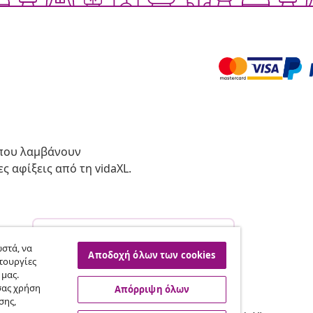
 που λαμβάνουν
ς αφίξεις από τη vidaXL.
Υπαναχώρηση από τη σύμβαση
σας.
στά, να
Αποδοχή όλων των cookies
τουργίες
 μας.
σας χρήση
Απόρριψη όλων
vidaXL
σης,