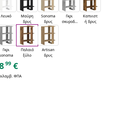
Λευκό
Μαύρη
Sonoma
Γκρι
Καπνιστ
δρυς
δρυς
σκυροδέ
ή δρυς
ματος
Γκρι
Παλαιό
Artisan
sonoma
ξύλο
δρυς
99
8
€
ριλαμβ. ΦΠΑ