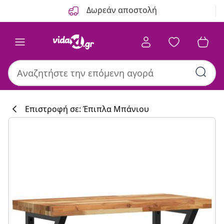
Προηγούμενο
Επόμενο
Δωρεάν αποστολή
Επιστροφή σε: Έπιπλα Μπάνιου
Συλλογή κουζί
#sharemevidaxl