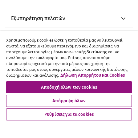
Εξυπηρέτηση πελατών
Επιχείρηση
Χρησιμοποιούμε cookies ώστε η τοποθεσία μας να λειτουργεί
σωστά, να εξατομικεύουμε περιεχόμενο και διαφημίσεις, να
παρέχουμε λειτουργίες μέσων κοινωνικής δικτύωσης και να
vidaXL
αναλύουμε την κυκλοφορία μας. Επίσης, κοινοποιούμε
πληροφορίες σχετικά με την από μέρους σας χρήση της
τοποθεσίας μας στους συνεργάτες μέσων κοινωνικής δικτύωσης,
Ανακαλύψτε περισσότερα
διαφημίσεων και ανάλυσης.
Δήλωση Απορρήτου και Cookies
Αποδοχή όλων των cookies
Απόρριψη όλων
Ρυθμίσεις για τα cookies
© 2008-2026 vidaXL Ο ιστότοπος www.vidaxl.gr αποτελεί
ιδιοκτησία της vidaXL Marketplace International B.V.