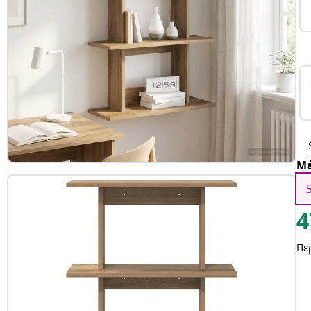
Μέ
4
Πε