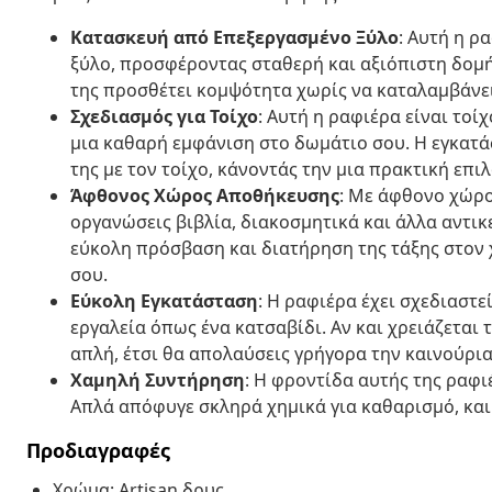
Κατασκευή από Επεξεργασμένο Ξύλο
: Αυτή η ρ
ξύλο, προσφέροντας σταθερή και αξιόπιστη δομή
της προσθέτει κομψότητα χωρίς να καταλαμβάνε
Σχεδιασμός για Τοίχο
: Αυτή η ραφιέρα είναι το
μια καθαρή εμφάνιση στο δωμάτιο σου. Η εγκατ
της με τον τοίχο, κάνοντάς την μια πρακτική επιλ
Άφθονος Χώρος Αποθήκευσης
: Με άφθονο χώρο
οργανώσεις βιβλία, διακοσμητικά και άλλα αντικ
εύκολη πρόσβαση και διατήρηση της τάξης στον 
σου.
Εύκολη Εγκατάσταση
: Η ραφιέρα έχει σχεδιαστε
εργαλεία όπως ένα κατσαβίδι. Αν και χρειάζεται 
απλή, έτσι θα απολαύσεις γρήγορα την καινούρι
Χαμηλή Συντήρηση
: Η φροντίδα αυτής της ραφι
Απλά απόφυγε σκληρά χημικά για καθαρισμό, και
Προδιαγραφές
Χρώμα: Artisan δρυς