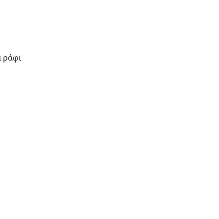
ά ράφι