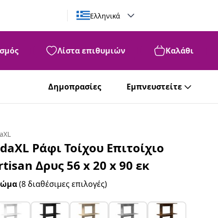
Ελληνικά
σμός
Λίστα επιθυμιών
Καλάθι
Δημοπρασίες
Εμπνευστείτε
daXL
idaXL Ράφι Τοίχου Επιτοίχιο
rtisan Δρυς 56 x 20 x 90 εκ
ρώμα
(8 διαθέσιμες επιλογές)