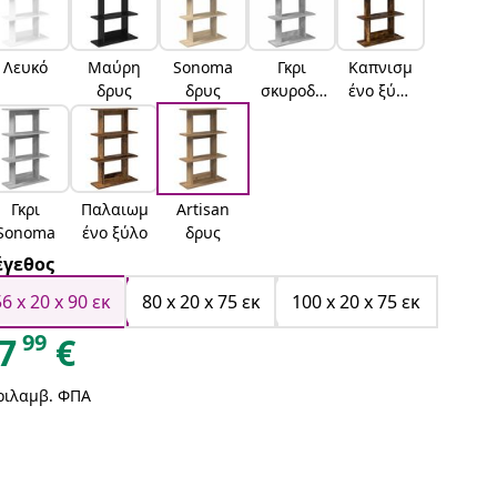
Λευκό
Μαύρη
Sonoma
Γκρι
Καπνισμ
δρυς
δρυς
σκυροδέ
ένο ξύλο
ματος
δρυός
Γκρι
Παλαιωμ
Artisan
Sonoma
ένο ξύλο
δρυς
γεθος
56 x 20 x 90 εκ
80 x 20 x 75 εκ
100 x 20 x 75 εκ
99
7
€
ριλαμβ. ΦΠΑ