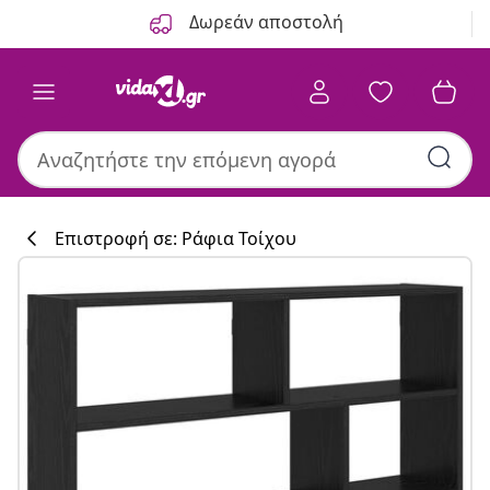
Προηγούμενο
Επόμενο
Δωρεάν αποστολή
Επιστροφή σε: Ράφια Τοίχου
Συλλογή κουζί
#sharemevidaxl