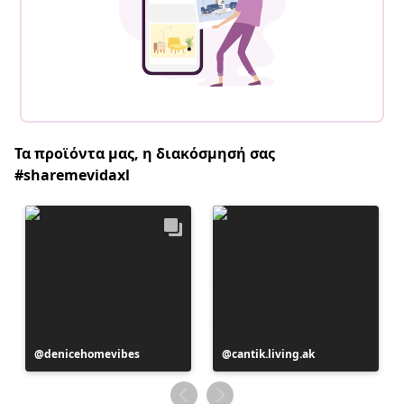
Τα προϊόντα μας, η διακόσμησή σας
#sharemevidaxl
Η
denicehomevibes
Η
cantik.living.ak
ανάρτηση
ανάρτηση
δημοσιεύθηκε
δημοσιεύθηκε
από
από