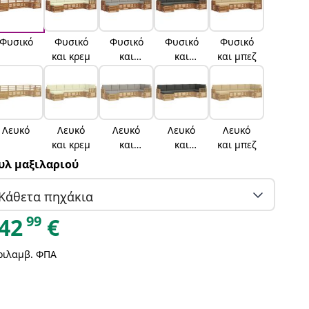
Φυσικό
Φυσικό
Φυσικό
Φυσικό
Φυσικό
και κρεμ
και
και
και μπεζ
ανοιχτό
ανθρακί
γκρι
Λευκό
Λευκό
Λευκό
Λευκό
Λευκό
και κρεμ
και
και
και μπεζ
ανοιχτό
ανθρακί
υλ μαξιλαριού
γκρι
Κάθετα πηχάκια
99
42
€
ριλαμβ. ΦΠΑ