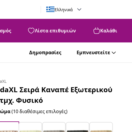
Ελληνικά
σμός
Λίστα επιθυμιών
Καλάθι
Δημοπρασίες
Εμπνευστείτε
daXL
idaXL Σειρά Καναπέ Εξωτερικού
 τμχ. Φυσικό
ρώμα
(10 διαθέσιμες επιλογές)