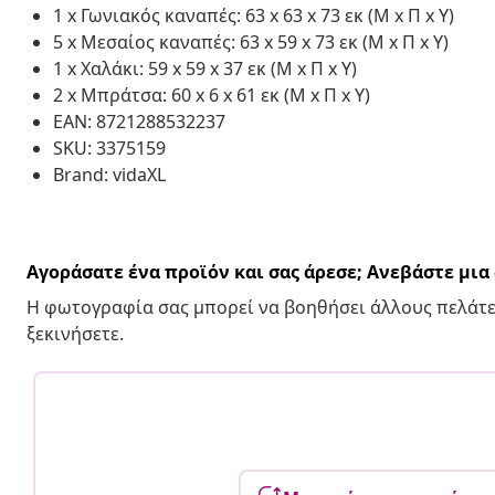
1 x Γωνιακός καναπές: 63 x 63 x 73 εκ (Μ x Π x Υ)
5 x Μεσαίος καναπές: 63 x 59 x 73 εκ (Μ x Π x Υ)
1 x Χαλάκι: 59 x 59 x 37 εκ (Μ x Π x Υ)
2 x Μπράτσα: 60 x 6 x 61 εκ (Μ x Π x Υ)
EAN: 8721288532237
SKU: 3375159
Brand: vidaXL
Αγοράσατε ένα προϊόν και σας άρεσε; Ανεβάστε μι
Η φωτογραφία σας μπορεί να βοηθήσει άλλους πελάτε
ξεκινήσετε.