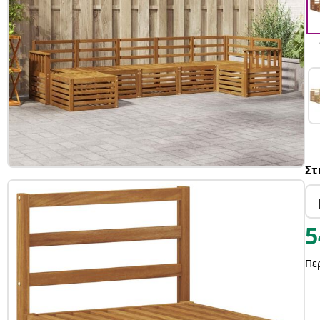
Στ
5
Πε