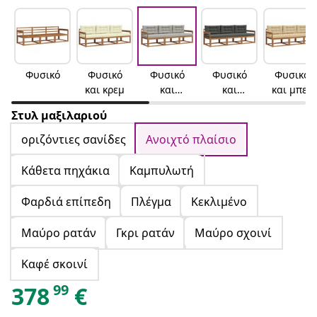
Φυσικό
Φυσικό
Φυσικό
Φυσικό
Φυσικό
και κρεμ
και
και
και μπεζ
ανοιχτό
ανθρακί
Στυλ μαξιλαριού
γκρι
οριζόντιες σανίδες
Ανοιχτό πλαίσιο
Κάθετα πηχάκια
Καμπυλωτή
Φαρδιά επίπεδη
Πλέγμα
Κεκλιμένο
Μαύρο ρατάν
Γκρι ρατάν
Μαύρο σχοινί
Καφέ σκοινί
99
378
€