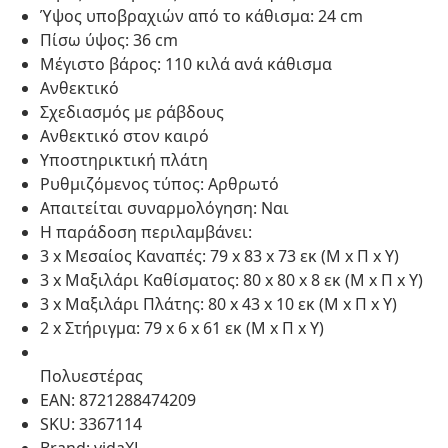
Ύψος υποβραχιών από το κάθισμα: 24 cm
Πίσω ύψος: 36 cm
Μέγιστο βάρος: 110 κιλά ανά κάθισμα
Ανθεκτικό
Σχεδιασμός με ράβδους
Ανθεκτικό στον καιρό
Υποστηρικτική πλάτη
Ρυθμιζόμενος τύπος: Αρθρωτό
Απαιτείται συναρμολόγηση: Ναι
Η παράδοση περιλαμβάνει:
3 x Μεσαίος Καναπές: 79 x 83 x 73 εκ (Μ x Π x Υ)
3 x Μαξιλάρι Καθίσματος: 80 x 80 x 8 εκ (Μ x Π x Υ)
3 x Μαξιλάρι Πλάτης: 80 x 43 x 10 εκ (Μ x Π x Υ)
2 x Στήριγμα: 79 x 6 x 61 εκ (Μ x Π x Υ)
Πολυεστέρας
EAN: 8721288474209
SKU: 3367114