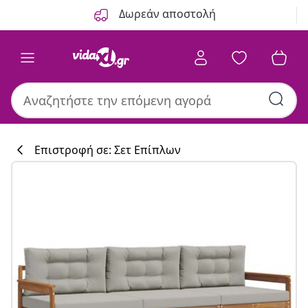
Προηγούμενο
Επόμενο
Δωρεάν αποστολή
Επιστροφή σε: Σετ Επίπλων
Συλλογή κουζί
#sharemevidaxl