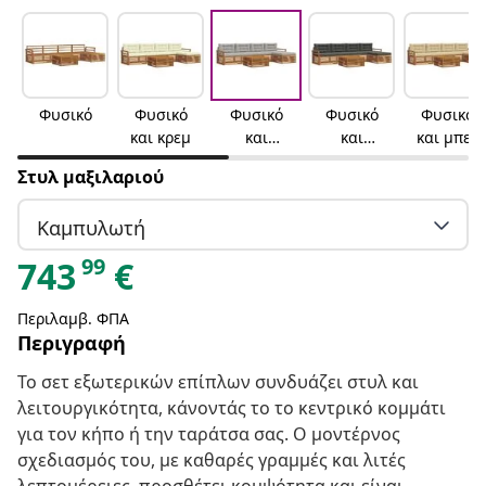
Φυσικό
Φυσικό
Φυσικό
Φυσικό
Φυσικό
και κρεμ
και
και
και μπεζ
ανοιχτό
ανθρακί
Στυλ μαξιλαριού
γκρι
Καμπυλωτή
99
743
€
Περιλαμβ. ΦΠΑ
Περιγραφή
Το σετ εξωτερικών επίπλων συνδυάζει στυλ και
λειτουργικότητα, κάνοντάς το το κεντρικό κομμάτι
για τον κήπο ή την ταράτσα σας. Ο μοντέρνος
σχεδιασμός του, με καθαρές γραμμές και λιτές