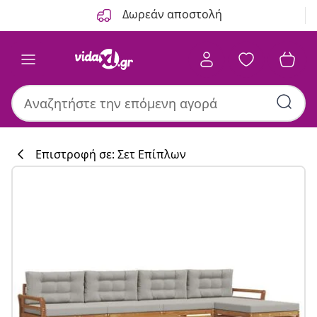
Προηγούμενο
Επόμενο
Δωρεάν αποστολή
Επιστροφή σε: Σετ Επίπλων
Συλλογή κουζί
#sharemevidaxl