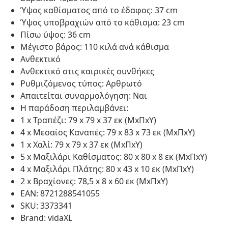
Ύψος καθίσματος από το έδαφος: 37 cm
Ύψος υποβραχιών από το κάθισμα: 23 cm
Πίσω ύψος: 36 cm
Μέγιστο βάρος: 110 κιλά ανά κάθισμα
Ανθεκτικό
Ανθεκτικό στις καιρικές συνθήκες
Ρυθμιζόμενος τύπος: Αρθρωτό
Απαιτείται συναρμολόγηση: Ναι
Η παράδοση περιλαμβάνει:
1 x Τραπέζι: 79 x 79 x 37 εκ (ΜxΠxΥ)
4 x Μεσαίος Καναπές: 79 x 83 x 73 εκ (ΜxΠxΥ)
1 x Χαλί: 79 x 79 x 37 εκ (ΜxΠxΥ)
5 x Μαξιλάρι Καθίσματος: 80 x 80 x 8 εκ (ΜxΠxΥ)
4 x Μαξιλάρι Πλάτης: 80 x 43 x 10 εκ (ΜxΠxΥ)
2 x Βραχίονες: 78,5 x 8 x 60 εκ (ΜxΠxΥ)
EAN: 8721288541055
SKU: 3373341
Brand: vidaXL