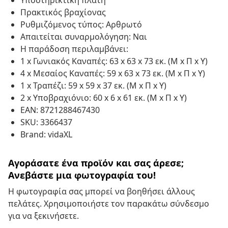
Υποστηρικτική πλάτη
Πρακτικός βραχίονας
Ρυθμιζόμενος τύπος: Αρθρωτό
Απαιτείται συναρμολόγηση: Ναι
Η παράδοση περιλαμβάνει:
1 x Γωνιακός Καναπές: 63 x 63 x 73 εκ. (Μ x Π x Υ)
4 x Μεσαίος Καναπές: 59 x 63 x 73 εκ. (Μ x Π x Υ)
1 x Τραπέζι: 59 x 59 x 37 εκ. (Μ x Π x Υ)
2 x Υποβραχιόνιο: 60 x 6 x 61 εκ. (Μ x Π x Υ)
EAN: 8721288467430
SKU: 3366437
Brand: vidaXL
Αγοράσατε ένα προϊόν και σας άρεσε;
Ανεβάστε μια φωτογραφία του!
Η φωτογραφία σας μπορεί να βοηθήσει άλλους
πελάτες. Χρησιμοποιήστε τον παρακάτω σύνδεσμο
για να ξεκινήσετε.