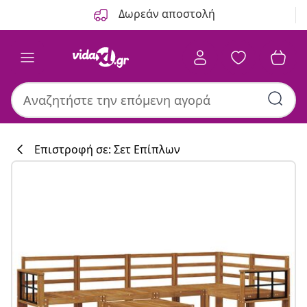
Προηγούμενο
Επόμενο
Δωρεάν αποστολή
Επιστροφή σε: Σετ Επίπλων
Συλλογή κουζί
#sharemevidaxl