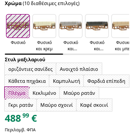
Χρώμα
(10 διαθέσιμες επιλογές)
Φυσικό
Φυσικό
Φυσικό
Φυσικό
Φυσικό
και κρεμ
και
και
και μπεζ
ανοιχτό
ανθρακί
Στυλ μαξιλαριού
γκρι
οριζόντιες σανίδες
Ανοιχτό πλαίσιο
Κάθετα πηχάκια
Καμπυλωτή
Φαρδιά επίπεδη
Πλέγμα
Κεκλιμένο
Μαύρο ρατάν
Γκρι ρατάν
Μαύρο σχοινί
Καφέ σκοινί
99
488
€
Περιλαμβ. ΦΠΑ