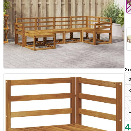
Στ
ο
Γ
4