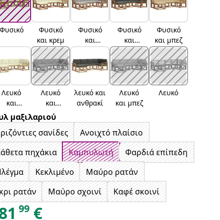
Φυσικό
Φυσικό
Φυσικό
Φυσικό
Φυσικό
και κρεμ
και
και
και μπεζ
ανοιχτό
ανθρακί
γκρι
Λευκό
Λευκό
λευκό και
Λευκό
Λευκό
και
και
ανθρακί
και μπεζ
κρέμα
ανοιχτό
υλ μαξιλαριού
γκρι
ριζόντιες σανίδες
Ανοιχτό πλαίσιο
Κάθετα πηχάκια
Καμπυλωτή
Φαρδιά επίπεδη
Πλέγμα
Κεκλιμένο
Μαύρο ρατάν
κρι ρατάν
Μαύρο σχοινί
Καφέ σκοινί
99
81
€