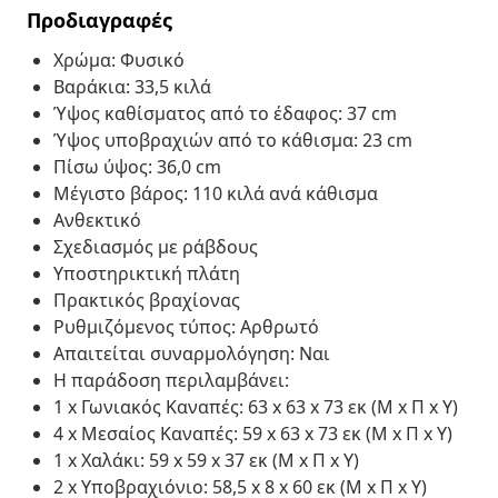
Προδιαγραφές
Χρώμα: Φυσικό
Βαράκια: 33,5 κιλά
Ύψος καθίσματος από το έδαφος: 37 cm
Ύψος υποβραχιών από το κάθισμα: 23 cm
Πίσω ύψος: 36,0 cm
Μέγιστο βάρος: 110 κιλά ανά κάθισμα
Ανθεκτικό
Σχεδιασμός με ράβδους
Υποστηρικτική πλάτη
Πρακτικός βραχίονας
Ρυθμιζόμενος τύπος: Αρθρωτό
Απαιτείται συναρμολόγηση: Ναι
Η παράδοση περιλαμβάνει:
1 x Γωνιακός Καναπές: 63 x 63 x 73 εκ (Μ x Π x Υ)
4 x Μεσαίος Καναπές: 59 x 63 x 73 εκ (Μ x Π x Υ)
1 x Χαλάκι: 59 x 59 x 37 εκ (Μ x Π x Υ)
2 x Υποβραχιόνιο: 58,5 x 8 x 60 εκ (Μ x Π x Υ)