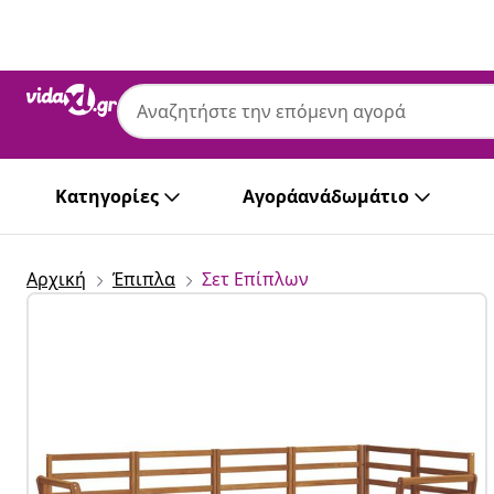
Προηγούμενο
Επόμενο
vidaXL
vidaXL Σειρά Καναπέ Εξωτερικού 6 τμχ. 
Κατηγορίες
Αγοράανάδωμάτιο
Αρχική
Έπιπλα
Σετ Επίπλων