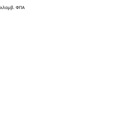
ριλαμβ. ΦΠΑ