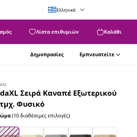
Ελληνικά
σμός
Λίστα επιθυμιών
Καλάθι
99
481
€
Δημοπρασίες
Εμπνευστείτε
daXL
idaXL Σειρά Καναπέ Εξωτερικού
 τμχ. Φυσικό
ρώμα
(10 διαθέσιμες επιλογές)