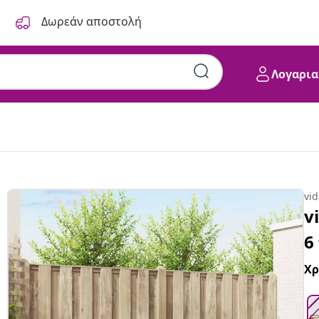
Δωρεάν αποστολή
Λογαρια
Φυσικό
vi
v
6
Χ