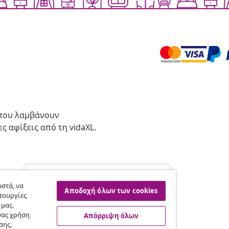
 που λαμβάνουν
ς αφίξεις από τη vidaXL.
Υπαναχώρηση από τη σύμβαση
σας.
στά, να
Αποδοχή όλων των cookies
τουργίες
 μας.
σας χρήση
Απόρριψη όλων
vidaXL
σης,