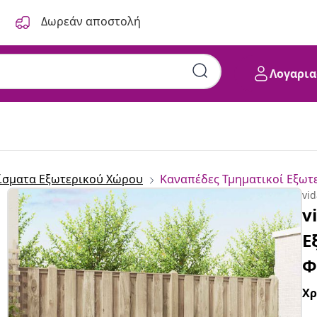
Δωρεάν αποστολή
Λογαρια
Στερεό Ξύλο Ακακίας Φυσικό
ίσματα Εξωτερικού Χώρου
Καναπέδες Τμηματικοί Εξωτ
vi
v
Ε
Φ
Χ