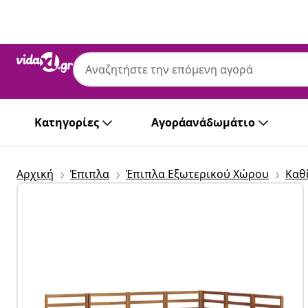
Προηγούμενο
Επόμενο
vidaXL
vidaXL 6 τμχ. Σειρά Καναπέ Εξωτερικού 
Κατηγορίες
Αγοράανάδωμάτιο
Αρχική
Έπιπλα
Έπιπλα Εξωτερικού Χώρου
Καθ