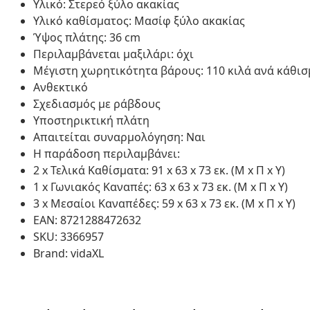
Υλικό: Στερεό ξύλο ακακίας
Υλικό καθίσματος: Μασίφ ξύλο ακακίας
Ύψος πλάτης: 36 cm
Περιλαμβάνεται μαξιλάρι: όχι
Μέγιστη χωρητικότητα βάρους: 110 κιλά ανά κάθισ
Ανθεκτικό
Σχεδιασμός με ράβδους
Υποστηρικτική πλάτη
Απαιτείται συναρμολόγηση: Ναι
Η παράδοση περιλαμβάνει:
2 x Τελικά Καθίσματα: 91 x 63 x 73 εκ. (Μ x Π x Υ)
1 x Γωνιακός Καναπές: 63 x 63 x 73 εκ. (Μ x Π x Υ)
3 x Μεσαίοι Καναπέδες: 59 x 63 x 73 εκ. (Μ x Π x Υ)
EAN: 8721288472632
SKU: 3366957
Brand: vidaXL