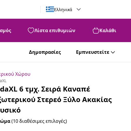
Ελληνικά
σμός
Λίστα επιθυμιών
Καλάθι
99
501
€
Δημοπρασίες
Εμπνευστείτε
ερικού Χώρου
daXL
idaXL 6 τμχ. Σειρά Καναπέ
ξωτερικού Στερεό Ξύλο Ακακίας
υσικό
ρώμα
(10 διαθέσιμες επιλογές)