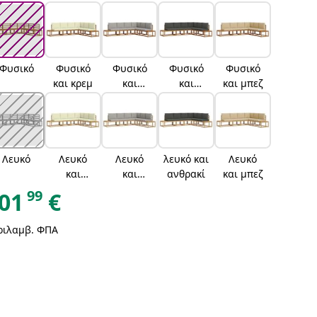
Φυσικό
Φυσικό
Φυσικό
Φυσικό
Φυσικό
και κρεμ
και
και
και μπεζ
ανοιχτό
ανθρακί
γκρι
Λευκό
Λευκό
Λευκό
λευκό και
Λευκό
και
και
ανθρακί
και μπεζ
κρέμα
ανοιχτό
99
01
€
γκρι
ριλαμβ. ΦΠΑ