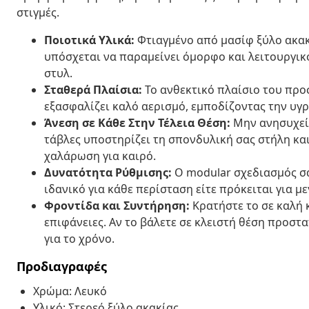
στιγμές.
Ποιοτικά Υλικά:
Φτιαγμένο από μασίφ ξύλο ακακί
υπόσχεται να παραμείνει όμορφο και λειτουργικ
στυλ.
Σταθερά Πλαίσια:
Το ανθεκτικό πλαίσιο του προ
εξασφαλίζει καλό αερισμό, εμποδίζοντας την υγρ
Άνεση σε Κάθε Στην Τέλεια Θέση:
Μην ανησυχείτε
τάβλες υποστηρίζει τη σπονδυλική σας στήλη κα
χαλάρωση για καιρό.
Δυνατότητα Ρύθμισης:
Ο modular σχεδιασμός σα
ιδανικό για κάθε περίσταση είτε πρόκειται για μ
Φροντίδα και Συντήρηση:
Κρατήστε το σε καλή κ
επιφάνειες. Αν το βάλετε σε κλειστή θέση προστ
για το χρόνο.
Προδιαγραφές
Χρώμα: Λευκό
Υλικό: Στερεό ξύλο ακακίας