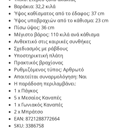
Βαράκια: 32,2 κιλά
Ύψος καθίσματος από το έδαφος: 37 cm
Ύψος υποβραχιών από το κάθισμα: 23 cm
Πίσω ύψος: 36 cm
Μέγιστο βάρος: 110 κιλά ανά κάθισμα
Ανθεκτικό στις καιρικές συνθήκες
Σχεδιασμός με ράβδους
Υποστηρικτική πλάτη
Πρακτικός βραχίονας
Ρυθμιζόμενος τύπος: Αρθρωτό
Απαιτείται συναρμολόγηση: Ναι
Η παράδοση περιλαμβάνει:
1 x Πάγκος
5 x Μεσαίος Καναπές
1 x Γωνιακός Καναπές
2 x Μπράτσο
EAN: 8721288772664
SKU: 3386758