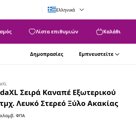
Ελληνικά
σμός
Λίστα επιθυμιών
Καλάθι
Δημοπρασίες
Εμπνευστείτε
daXL
idaXL Σειρά Καναπέ Εξωτερικού
 τμχ. Λευκό Στερεό Ξύλο Ακακίας
ριλαμβ. ΦΠΑ