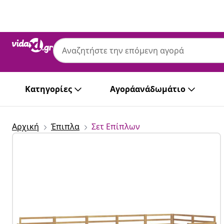
Προηγούμενο
Επόμενο
vidaXL
vidaXL Σειρά Καναπέ Εξωτερικού 7 τμχ. 
Κατηγορίες
Αγοράανάδωμάτιο
Αρχική
Έπιπλα
Σετ Επίπλων