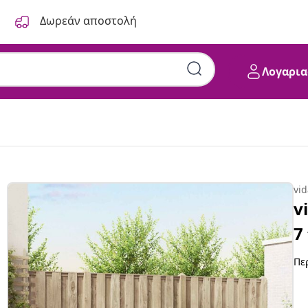
Δωρεάν αποστολή
Λογαρια
Λευκό Στερεό Ξύλο Ακακίας
vi
v
7
Πε