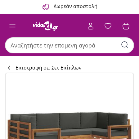
Προηγούμενο
Επόμενο
Δωρεάν αποστολή
Επιστροφή σε: Σετ Επίπλων
Συλλογή κουζί
#sharemevidaxl