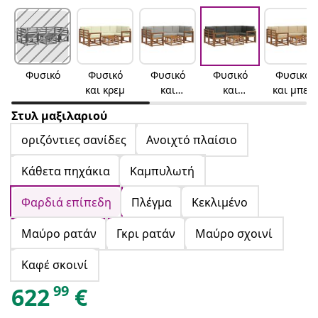
Φυσικό
Φυσικό
Φυσικό
Φυσικό
Φυσικό
και κρεμ
και
και
και μπεζ
ανοιχτό
ανθρακί
Στυλ μαξιλαριού
γκρι
οριζόντιες σανίδες
Ανοιχτό πλαίσιο
Κάθετα πηχάκια
Καμπυλωτή
Φαρδιά επίπεδη
Πλέγμα
Κεκλιμένο
Μαύρο ρατάν
Γκρι ρατάν
Μαύρο σχοινί
Καφέ σκοινί
99
622
€