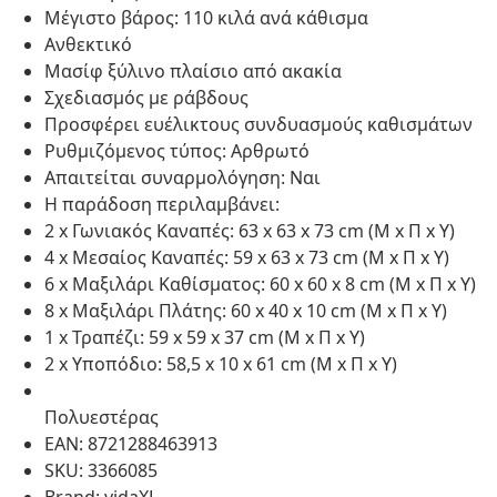
Μέγιστο βάρος: 110 κιλά ανά κάθισμα
Ανθεκτικό
Μασίφ ξύλινο πλαίσιο από ακακία
Σχεδιασμός με ράβδους
Προσφέρει ευέλικτους συνδυασμούς καθισμάτων
Ρυθμιζόμενος τύπος: Αρθρωτό
Απαιτείται συναρμολόγηση: Ναι
Η παράδοση περιλαμβάνει:
2 x Γωνιακός Καναπές: 63 x 63 x 73 cm (Μ x Π x Υ)
4 x Μεσαίος Καναπές: 59 x 63 x 73 cm (Μ x Π x Υ)
6 x Μαξιλάρι Καθίσματος: 60 x 60 x 8 cm (Μ x Π x Υ)
8 x Μαξιλάρι Πλάτης: 60 x 40 x 10 cm (Μ x Π x Υ)
1 x Τραπέζι: 59 x 59 x 37 cm (Μ x Π x Υ)
2 x Υποπόδιο: 58,5 x 10 x 61 cm (Μ x Π x Υ)
Πολυεστέρας
EAN: 8721288463913
SKU: 3366085