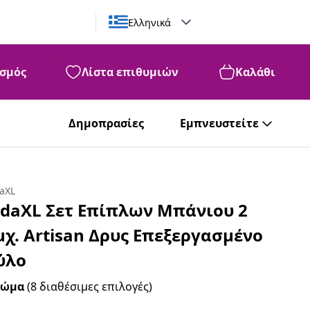
Ελληνικά
σμός
Λίστα επιθυμιών
Καλάθι
Δημοπρασίες
Εμπνευστείτε
daXL
idaXL Σετ Επίπλων Μπάνιου 2
μχ. Artisan Δρυς Επεξεργασμένο
ύλο
ρώμα
(8 διαθέσιμες επιλογές)