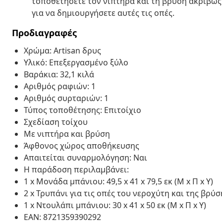
τοποθετήσετε τον νιπτήρα και τη βρύση ακριβώς
για να δημιουργήσετε αυτές τις οπές.
Προδιαγραφές
Χρώμα: Artisan δρυς
Υλικό: Επεξεργασμένο ξύλο
Βαράκια: 32,1 κιλά
Αριθμός ραφιών: 1
Αριθμός συρταριών: 1
Τύπος τοποθέτησης: Επιτοίχιο
Σχεδίαση τοίχου
Με νιπτήρα και βρύση
Άφθονος χώρος αποθήκευσης
Απαιτείται συναρμολόγηση: Ναι
Η παράδοση περιλαμβάνει:
1 x Μονάδα μπάνιου: 49,5 x 41 x 79,5 εκ (Μ x Π x Υ)
2 x Τρυπάνι για τις οπές του νεροχύτη και της βρύσ
1 x Ντουλάπι μπάνιου: 30 x 41 x 50 εκ (Μ x Π x Υ)
EAN: 8721359390292