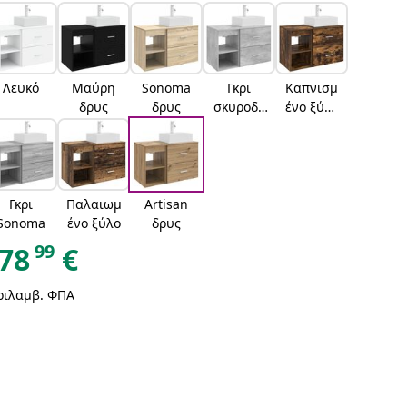
Λευκό
Μαύρη
Sonoma
Γκρι
Καπνισμ
δρυς
δρυς
σκυροδέ
ένο ξύλο
ματος
δρυός
Γκρι
Παλαιωμ
Artisan
Sonoma
ένο ξύλο
δρυς
99
78
€
ριλαμβ. ΦΠΑ