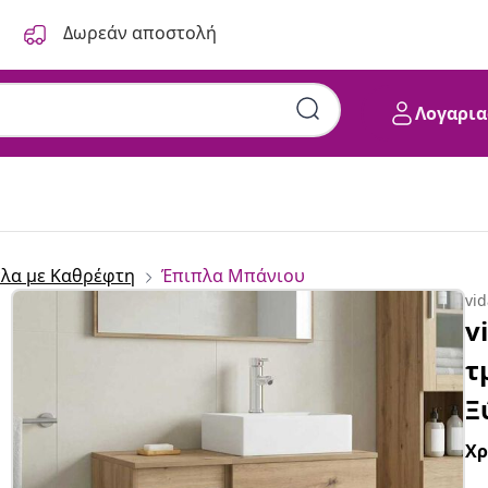
Δωρεάν αποστολή
Λογαρια
λα με Καθρέφτη
Έπιπλα Μπάνιου
vi
v
τ
Ξ
Χ