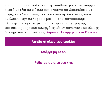
Χρησιμοποιούμε cookies ώστε η τοποθεσία μας να λειτουργεί
σωστά, να εξατομικεύουμε περιεχόμενο και διαφημίσεις, να
παρέχουμε λειτουργίες μέσων κοινωνικής δικτύωσης και να
Υπαναχώρηση από τη σύμβαση
αναλύουμε την κυκλοφορία μας. Επίσης, κοινοποιούμε
πληροφορίες σχετικά με την από μέρους σας χρήση της
Υποβάλετε αίτημα υπαναχώρησης για την
τοποθεσίας μας στους συνεργάτες μέσων κοινωνικής δικτύωσης,
παραγγελία σας.
διαφημίσεων και ανάλυσης.
Δήλωση Απορρήτου και Cookies
Αποδοχή όλων των cookies
Υπαναχώρηση από τη σύμβαση
Απόρριψη όλων
Ρυθμίσεις για τα cookies
Εξυπηρέτηση πελατών
Επιχείρηση
vidaXL
Ανακαλύψτε περισσότερα