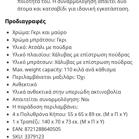
ποιότητά του. Η συναρμολόγηση απαιτεί δύο
άτομα και κατσαβίδι για ιδανική εγκατάσταση.
Προδιαγραφές
Χρώμα: Γκρι και μαύρο
Χρώμα μπράτσου: Γκρι
Υλικό: Ατσάλι με πούδρα
Υλικό πλαισίου: Χάλυβας με επίστρωση πούδρας
Υλικό μπράτσων: Χάλυβας με επίστρωση πούδρας
Max. weight capacity: 110 κιλά ανά κάθισμα
Περιλαμβάνεται μαξιλάρι: Όχι
Ανθεκτικό
Υλικά ανθεκτικά στην υπεριώδη ακτινοβολία
Απαιτείται συναρμολόγηση: Ναι
Η παράδοση περιλαμβάνει:
4 x Πολυθρόνα Κήπου: 55 x 65 x 89 εκ. (M x Π x Υ)
1 x Τραπέζι: 140 x 70 x 73 εκ. (M x Π x Υ)
EAN: 8721288640505
SKU: 3379123