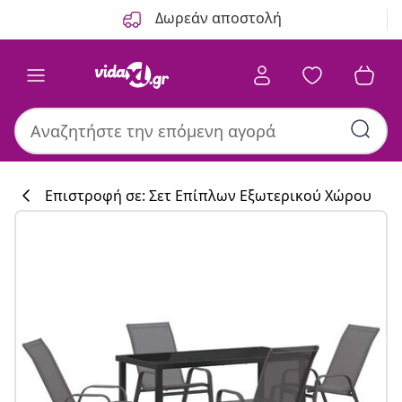
Προηγούμενο
Επόμενο
Δωρεάν αποστολή
Επιστροφή σε: Σετ Επίπλων Εξωτερικού Χώρου
Συλλογή κουζί
#sharemevidaxl