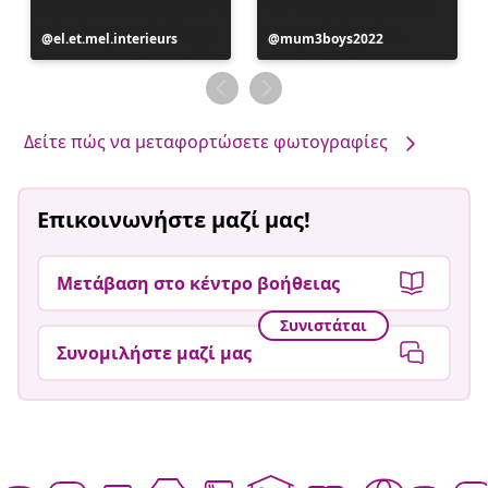
Η
el.et.mel.interieurs
Η
mum3boys2022
ανάρτηση
ανάρτηση
δημοσιεύθηκε
δημοσιεύθηκε
από
από
Δείτε πώς να μεταφορτώσετε φωτογραφίες
Επικοινωνήστε μαζί μας!
Μετάβαση στο κέντρο βοήθειας
Συνιστάται
Συνομιλήστε μαζί μας