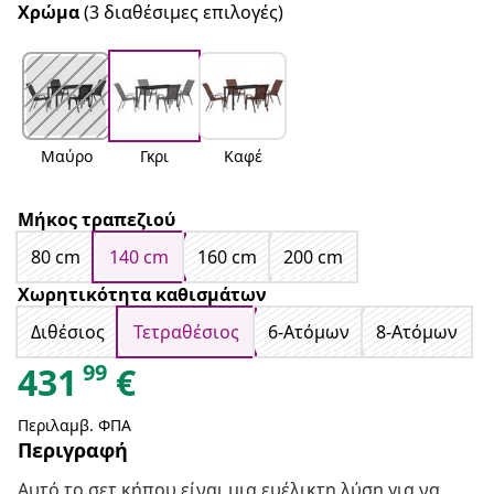
Χρώμα
(3 διαθέσιμες επιλογές)
Μαύρο
Γκρι
Καφέ
Μήκος τραπεζιού
80 cm
140 cm
160 cm
200 cm
Χωρητικότητα καθισμάτων
Διθέσιος
Τετραθέσιος
6-Ατόμων
8-Ατόμων
99
431
€
Περιλαμβ. ΦΠΑ
Περιγραφή
Αυτό το σετ κήπου είναι μια ευέλικτη λύση για να