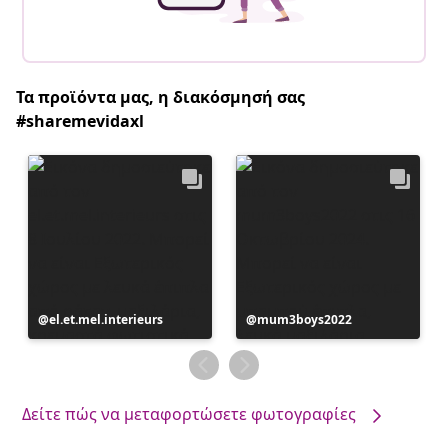
Τα προϊόντα μας, η διακόσμησή σας
#sharemevidaxl
Η
el.et.mel.interieurs
Η
mum3boys2022
ανάρτηση
ανάρτηση
δημοσιεύθηκε
δημοσιεύθηκε
από
από
Δείτε πώς να μεταφορτώσετε φωτογραφίες