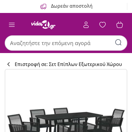
Προηγούμενο
Επόμενο
Δωρεάν αποστολή
Επιστροφή σε: Σετ Επίπλων Εξωτερικού Χώρου
Συλλογή κουζί
#sharemevidaxl