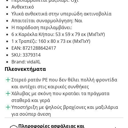
Περιλαμβάνεται μαξιλάρι: Όχι
Ανθεκτικό
Υλικά ανθεκτικά στην υπεριώδη ακτινοβολία
Απαιτείται συναρμολόγηση: Ναι
Η παράδοση περιλαμβάνει:
6 x Καρέκλα Κήπου: 53 x 59 x 79 εκ (ΜxΠxΥ)
1 x Τραπέζι: 160 x 80 x 73 εκ (ΜxΠxΥ)
EAN: 8721288642417
SKU: 3379314
Brand: vidaXL
Πλεονεκτήματα
Στερεό ρατάν PE που δεν θέλει πολλή φροντίδα
και αντέχει στις καιρικές συνθήκες
Χάλυβας με σκόνη που κρατάει τα πράγματα
σταθερά και γερά
Υποστήριξη με ψηλούς βραχίονες και μαξιλάρια
για σούπερ άνεση
Πληροφορίες ασφάλειας και