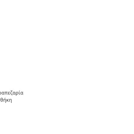
τραπεζαρία
 θήκη