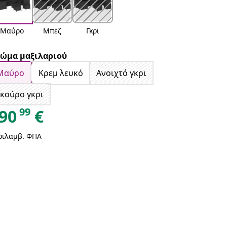
Μαύρο
Μπεζ
Γκρι
ώμα μαξιλαριού
Μαύρο
Κρεμ λευκό
Ανοιχτό γκρι
κούρο γκρι
99
90
€
ριλαμβ. ΦΠΑ