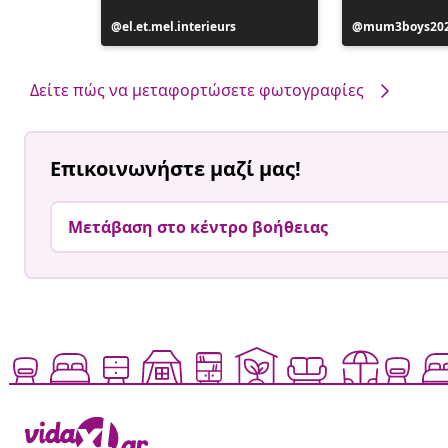
Η
el.et.mel.interieurs
Η
mum3boys20
ανάρτηση
ανάρτηση
δημοσιεύθηκε
δημοσιεύθηκ
από
από
Δείτε πώς να μεταφορτώσετε φωτογραφίες
Επικοινωνήστε μαζί μας!
Μετάβαση στο κέντρο βοήθειας