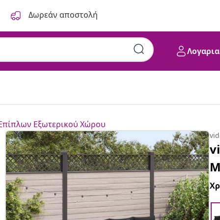
Δωρεάν αποστολή
Λογαρια
 Επίπλων Εξωτερικού Χώρου
vi
v
Μ
Χ