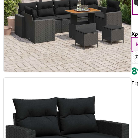
Χρ
Σ
8
Πε