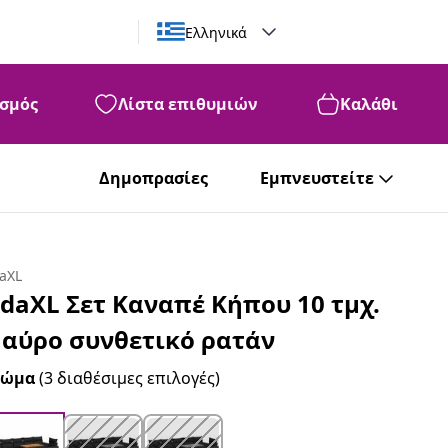
Ελληνικά
σμός
Λίστα επιθυμιών
Καλάθι
Δημοπρασίες
Εμπνευστείτε
daXL
idaXL Σετ Καναπέ Κήπου 10 τμχ.
αύρο συνθετικό ρατάν
ρώμα
(3 διαθέσιμες επιλογές)