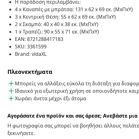
Η παράδοση περιλαμβάνει:
4 x Καναπές με μπράτσα: 131 x 62 x 69 εκ. (ΜxΠxΥ)
3 x Κεντρική Θέση: 55 x 62 x 69 εκ. (ΜxΠxΥ)
2 x Σκαμπό: 40 x 40 x 38 εκ. (ΜxΠxΥ)
1 x Τραπέζι: 90 x 55 x 71 εκ. (ΜxΠxΥ)
EAN: 8721288417183
SKU: 3361599
Brand: vidaXL
Πλεονεκτήματα
Μπορείς να αλλάξεις εύκολα τη διάταξη για διαφο
Ιδανικό για εξωτερική χρήση σε οποιονδήποτε και
Χωράει άνετα μέχρι έξι άτομα
Αγοράσατε ένα προϊόν και σας άρεσε; Ανεβάστε μι
Η φωτογραφία σας μπορεί να βοηθήσει άλλους πελάτε
ξεκινήσετε.