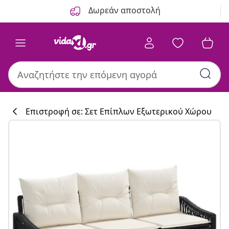
Προηγούμενο
Επόμενο
Δωρεάν αποστολή
Επιστροφή σε: Σετ Επίπλων Εξωτερικού Χώρου
Συλλογή κουζί
#sharemevidaxl