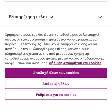
Εξυπηρέτηση πελατών
Επιχείρηση
Χρησιμοποιούμε cookies ώστε η τοποθεσία μας να λειτουργεί
σωστά, να εξατομικεύουμε περιεχόμενο και διαφημίσεις, να
παρέχουμε λειτουργίες μέσων κοινωνικής δικτύωσης και να
vidaXL
αναλύουμε την κυκλοφορία μας. Επίσης, κοινοποιούμε
πληροφορίες σχετικά με την από μέρους σας χρήση της
τοποθεσίας μας στους συνεργάτες μέσων κοινωνικής δικτύωσης,
Ανακαλύψτε περισσότερα
διαφημίσεων και ανάλυσης.
Δήλωση Απορρήτου και Cookies
Αποδοχή όλων των cookies
Απόρριψη όλων
Ρυθμίσεις για τα cookies
© 2008-2026 vidaXL Ο ιστότοπος www.vidaxl.gr αποτελεί
ιδιοκτησία της vidaXL Marketplace International B.V.