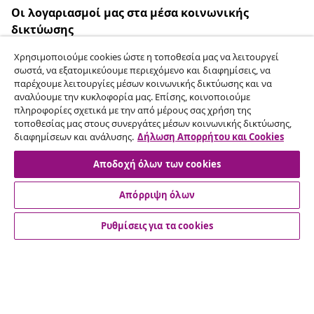
Οι λογαριασμοί μας στα μέσα κοινωνικής
δικτύωσης
Χρησιμοποιούμε cookies ώστε η τοποθεσία μας να λειτουργεί
σωστά, να εξατομικεύουμε περιεχόμενο και διαφημίσεις, να
παρέχουμε λειτουργίες μέσων κοινωνικής δικτύωσης και να
Υπαναχώρηση από τη σύμβαση
αναλύουμε την κυκλοφορία μας. Επίσης, κοινοποιούμε
πληροφορίες σχετικά με την από μέρους σας χρήση της
Υποβάλετε αίτημα υπαναχώρησης για την
τοποθεσίας μας στους συνεργάτες μέσων κοινωνικής δικτύωσης,
παραγγελία σας.
διαφημίσεων και ανάλυσης.
Δήλωση Απορρήτου και Cookies
Αποδοχή όλων των cookies
Υπαναχώρηση από τη σύμβαση
Απόρριψη όλων
Ρυθμίσεις για τα cookies
Εξυπηρέτηση πελατών
Επιχείρηση
vidaXL