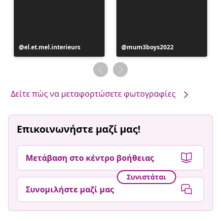
Η
el.et.mel.interieurs
Η
mum3boys2022
ανάρτηση
ανάρτηση
δημοσιεύθηκε
δημοσιεύθηκε
από
από
Δείτε πώς να μεταφορτώσετε φωτογραφίες
Επικοινωνήστε μαζί μας!
Μετάβαση στο κέντρο βοήθειας
Συνιστάται
Συνομιλήστε μαζί μας