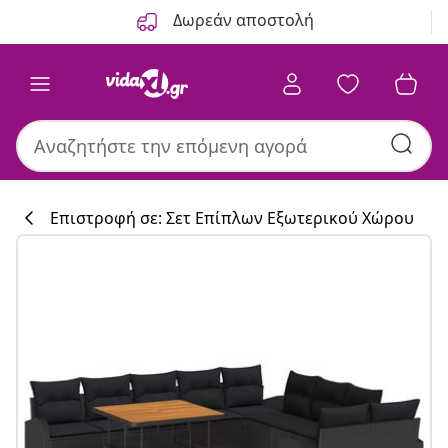
Προηγούμενο
Επόμενο
Δωρεάν αποστολή
Επιστροφή σε: Σετ Επίπλων Εξωτερικού Χώρου
Συλλογή κουζί
#sharemevidaxl