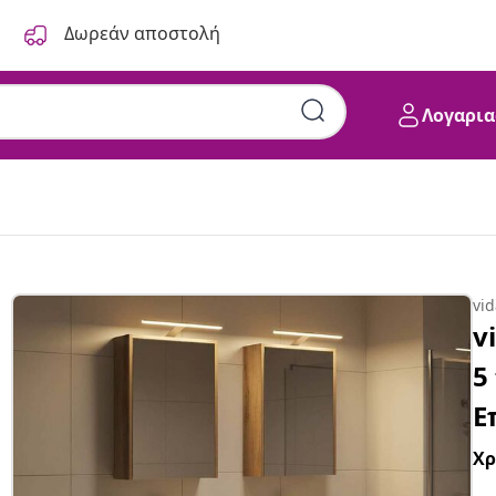
Δωρεάν αποστολή
Λογαρια
Artisan Δρυς Επεξεργασμένο
vi
v
5
Ε
Χ