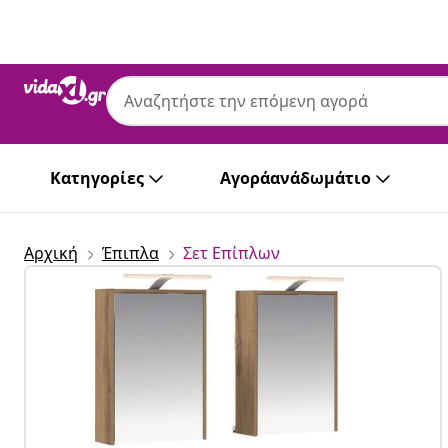
Προηγούμενο
Επόμενο
vidaXL
vidaXL Σετ Ντουλαπιών Μπάνιου 5 τμχ. 
Ξύλο
Κατηγορίες
Αγοράανάδωμάτιο
Αρχική
Έπιπλα
Σετ Επίπλων