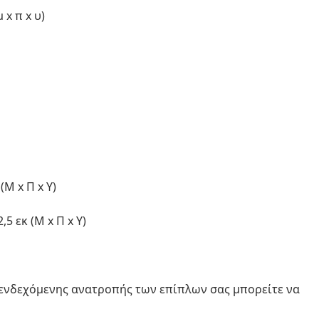
 x π x υ)
(Μ x Π x Υ)
5 εκ (Μ x Π x Υ)
 ενδεχόμενης ανατροπής των επίπλων σας μπορείτε να