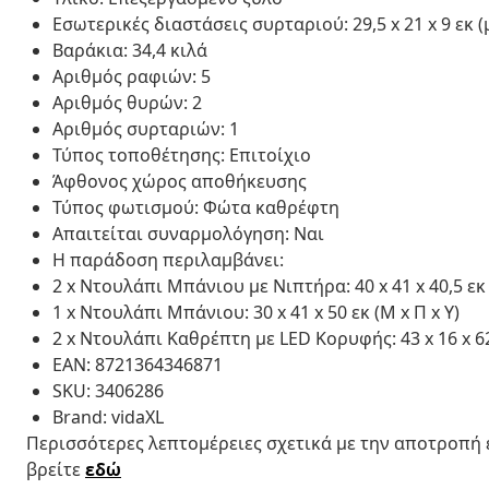
Εσωτερικές διαστάσεις συρταριού: 29,5 x 21 x 9 εκ (μ
Βαράκια: 34,4 κιλά
Αριθμός ραφιών: 5
Αριθμός θυρών: 2
Αριθμός συρταριών: 1
Τύπος τοποθέτησης: Επιτοίχιο
Άφθονος χώρος αποθήκευσης
Τύπος φωτισμού: Φώτα καθρέφτη
Απαιτείται συναρμολόγηση: Ναι
Η παράδοση περιλαμβάνει:
2 x Ντουλάπι Μπάνιου με Νιπτήρα: 40 x 41 x 40,5 εκ 
1 x Ντουλάπι Μπάνιου: 30 x 41 x 50 εκ (Μ x Π x Υ)
2 x Ντουλάπι Καθρέπτη με LED Κορυφής: 43 x 16 x 62,
EAN: 8721364346871
SKU: 3406286
Brand: vidaXL
Περισσότερες λεπτομέρειες σχετικά με την αποτροπή
βρείτε
εδώ