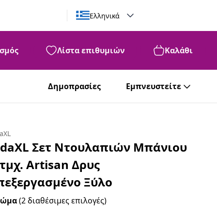
Ελληνικά
σμός
Λίστα επιθυμιών
Καλάθι
99
713
€
Δημοπρασίες
Εμπνευστείτε
daXL
idaXL Σετ Ντουλαπιών Μπάνιου
 τμχ. Artisan Δρυς
πεξεργασμένο Ξύλο
ρώμα
(2 διαθέσιμες επιλογές)