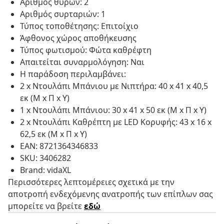
Αριθμός θυρών: 2
Αριθμός συρταριών: 1
Τύπος τοποθέτησης: Επιτοίχιο
Άφθονος χώρος αποθήκευσης
Τύπος φωτισμού: Φώτα καθρέφτη
Απαιτείται συναρμολόγηση: Ναι
Η παράδοση περιλαμβάνει:
2 x Ντουλάπι Μπάνιου με Νιπτήρα: 40 x 41 x 40,5
εκ (Μ x Π x Υ)
1 x Ντουλάπι Μπάνιου: 30 x 41 x 50 εκ (Μ x Π x Υ)
2 x Ντουλάπι Καθρέπτη με LED Κορυφής: 43 x 16 x
62,5 εκ (Μ x Π x Υ)
EAN: 8721364346833
SKU: 3406282
Brand: vidaXL
Περισσότερες λεπτομέρειες σχετικά με την
αποτροπή ενδεχόμενης ανατροπής των επίπλων σας
μπορείτε να βρείτε
εδώ