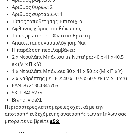
Αριθμός ραφιών: 5
Αριθμός θυρών: 2
Αριθμός συρταριών: 1
Τύπος τοποθέτησης: Επιτοίχιο
Άφθονος χώρος αποθήκευσης
Τύπος φωτισμού: Φώτα καθρέφτη
Απαιτείται συναρμολόγηση: Ναι
Η παράδοση περιλαμβάνει:
2 x Ντουλάπι Μπάνιου με Νιπτήρα: 40 x 41 x 40,5
εκ (Μ x Π x Υ)
1 x Ντουλάπι Μπάνιου: 30 x 41 x 50 εκ (Μ x Π x Υ)
2 x Καθρέπτης με LED: 40 x 10,5 x 60,5 εκ (Μ x Π x Υ)
EAN: 8721364346765
SKU: 3406275
Brand: vidaXL
Περισσότερες λεπτομέρειες σχετικά με την
αποτροπή ενδεχόμενης ανατροπής των επίπλων σας
μπορείτε να βρείτε
εδώ