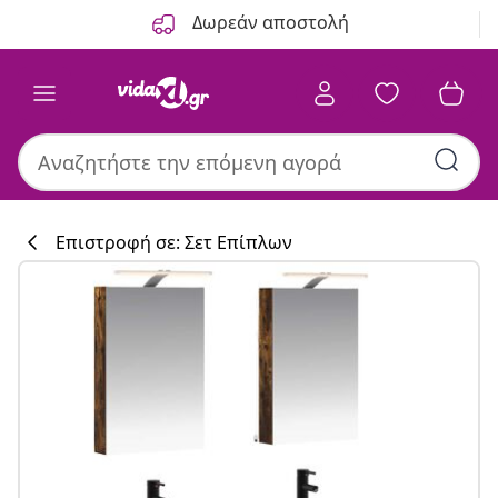
Προηγούμενο
Επόμενο
Δωρεάν αποστολή
Επιστροφή σε: Σετ Επίπλων
Συλλογή κουζί
#sharemevidaxl