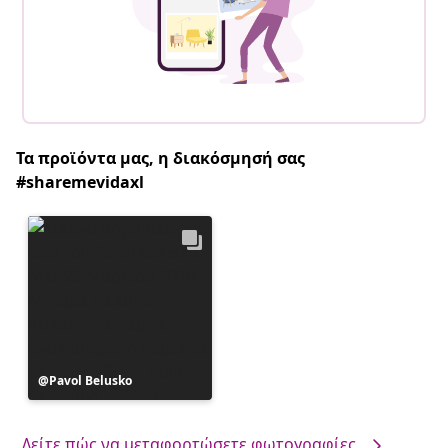
Τα προϊόντα μας, η διακόσμησή σας
#sharemevidaxl
Η
Pavol Belusko
ανάρτηση
δημοσιεύθηκε
από
Δείτε πώς να μεταφορτώσετε φωτογραφίες