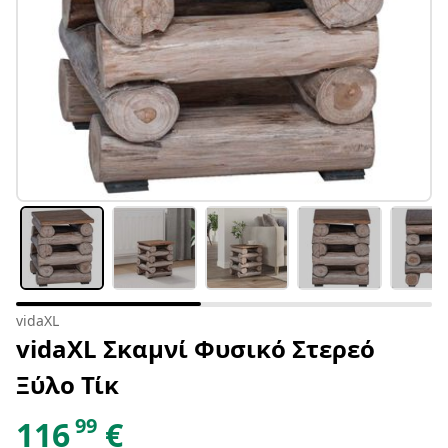
vidaXL
vidaXL Σκαμνί Φυσικό Στερεό
Ξύλο Τίκ
99
116
€