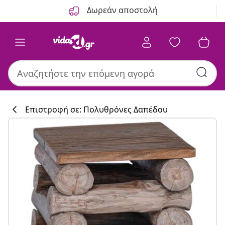
Προηγούμενο
Επόμενο
Δωρεάν αποστολή
Επιστροφή σε: Πολυθρόνες Δαπέδου
Συλλογή κουζί
#sharemevidaxl