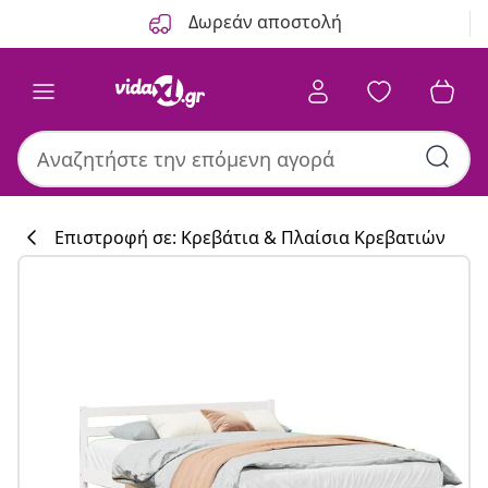
Προηγούμενο
Επόμενο
Δωρεάν αποστολή
Επιστροφή σε: Κρεβάτια & Πλαίσια Κρεβατιών
Συλλογή κουζί
#sharemevidaxl