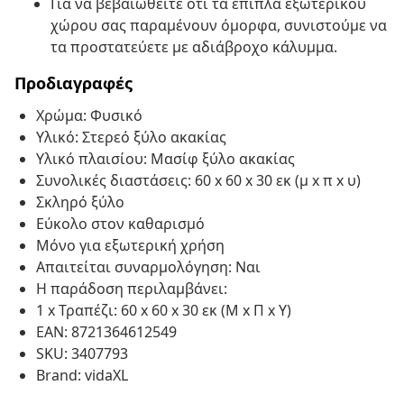
Για να βεβαιωθείτε ότι τα έπιπλα εξωτερικού
χώρου σας παραμένουν όμορφα, συνιστούμε να
τα προστατεύετε με αδιάβροχο κάλυμμα.
Προδιαγραφές
Χρώμα: Φυσικό
Υλικό: Στερεό ξύλο ακακίας
Υλικό πλαισίου: Μασίφ ξύλο ακακίας
Συνολικές διαστάσεις: 60 x 60 x 30 εκ (μ x π x υ)
Σκληρό ξύλο
Εύκολο στον καθαρισμό
Μόνο για εξωτερική χρήση
Απαιτείται συναρμολόγηση: Ναι
Η παράδοση περιλαμβάνει:
1 x Τραπέζι: 60 x 60 x 30 εκ (Μ x Π x Υ)
EAN: 8721364612549
SKU: 3407793
Brand: vidaXL