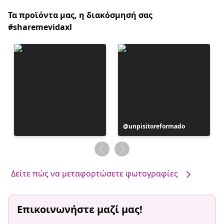
Τα προϊόντα μας, η διακόσμησή σας
#sharemevidaxl
Η
unpisitoreformado
ανάρτηση
δημοσιεύθηκε
από
Δείτε πώς να μεταφορτώσετε φωτογραφίες
Επικοινωνήστε μαζί μας!