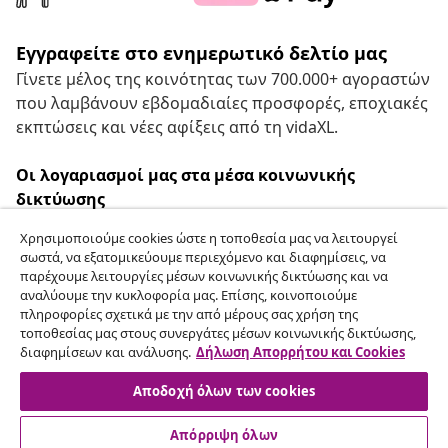
Εγγραφείτε στο ενημερωτικό δελτίο μας
Γίνετε μέλος της κοινότητας των 700.000+ αγοραστών
που λαμβάνουν εβδομαδιαίες προσφορές, εποχιακές
εκπτώσεις και νέες αφίξεις από τη vidaXL.
Οι λογαριασμοί μας στα μέσα κοινωνικής
δικτύωσης
Χρησιμοποιούμε cookies ώστε η τοποθεσία μας να λειτουργεί
σωστά, να εξατομικεύουμε περιεχόμενο και διαφημίσεις, να
παρέχουμε λειτουργίες μέσων κοινωνικής δικτύωσης και να
Υπαναχώρηση από τη σύμβαση
αναλύουμε την κυκλοφορία μας. Επίσης, κοινοποιούμε
πληροφορίες σχετικά με την από μέρους σας χρήση της
Υποβάλετε αίτημα υπαναχώρησης για την
τοποθεσίας μας στους συνεργάτες μέσων κοινωνικής δικτύωσης,
παραγγελία σας.
διαφημίσεων και ανάλυσης.
Δήλωση Απορρήτου και Cookies
Αποδοχή όλων των cookies
Υπαναχώρηση από τη σύμβαση
Απόρριψη όλων