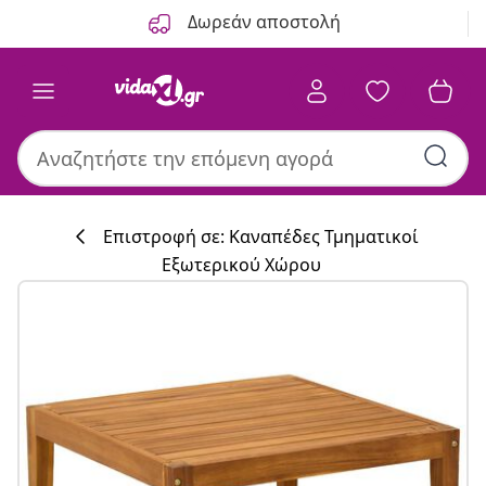
Προηγούμενο
Επόμενο
Δωρεάν αποστολή
Επιστροφή σε: Καναπέδες Τμηματικοί
Εξωτερικού Χώρου
Συλλογή κουζί
#sharemevidaxl