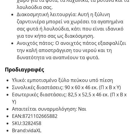
χώρο για τα φυτά, τα λαχανικά, τα βότανα και τα
λουλούδια σας.
Διακοσμητική λειτουργία: Αυτή η ξύλινη
ζαρντινιέρα μπορεί να χωρέσει τα αγαπημένα
σας φυτά ή λουλούδια, κάτι που είναι ιδανικό
για τον κήπο σας ως διακόσμηση.
Ανοιχτός πάτος: Ο ανοιχτός πάτος εξασφαλίζει
την καλή αποστράγγιση του νερού και τη
δυνατότητα να αναπνέουν τα φυτά.
Προδιαγραφές
Υλικό: εμποτισμένο ξύλο πεύκου υπό πίεση
Συνολικές διαστάσεις: 90 x 60 x 46 εκ. (Π x Β x Υ)
Εσωτερικές διαστάσεις: 82,5 x 52,5 x 46 εκ. (Π x Β x
Υ)
Απαιτείται συναρμολόγηση: Ναι
EAN:8721102665882
SKU:3282458
Brand:vidaXL