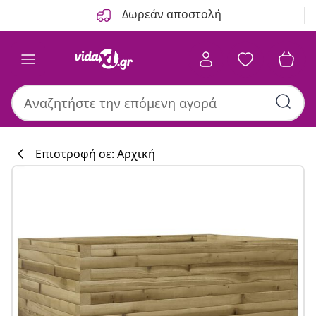
Προηγούμενο
Επόμενο
Δωρεάν αποστολή
Επιστροφή σε: Αρχική
Συλλογή κουζί
#sharemevidaxl