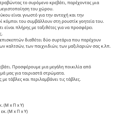
 τραβώντας το συρόμενο κρεβάτι, παρέχοντας μια
 μεγιστοποίηση του χώρου.
ύκου είναι γνωστό για την αντοχή και την
κοί κόμποι του συμβάλλουν στη ρουστίκ γοητεία του.
τι είναι πλήρης με ταξιθέτες για να προσφέρει
ς.
 επισκεπτών διαθέτει δύο συρτάρια που παρέχουν
ν καλτσών, των παιχνιδιών, των μαξιλαριών σας κ.λπ.
εβάτι. Προσφέρουμε μια μεγάλη ποικιλία από
μά μας για ταιριαστά στρώματα.
 με τάβλες και περιλαμβάνει τις τάβλες.
. (Μ x Π x Υ)
εκ. (Μ x Π x Υ)