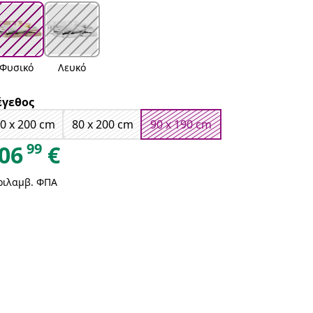
Φυσικό
Λευκό
γεθος
0 x 200 cm
80 x 200 cm
90 x 190 cm
99
06
€
ριλαμβ. ΦΠΑ