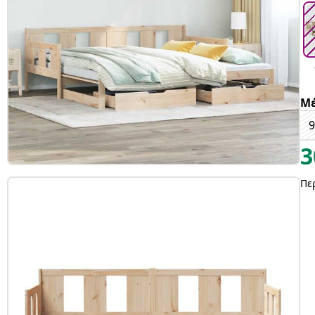
Μέ
9
3
Πε