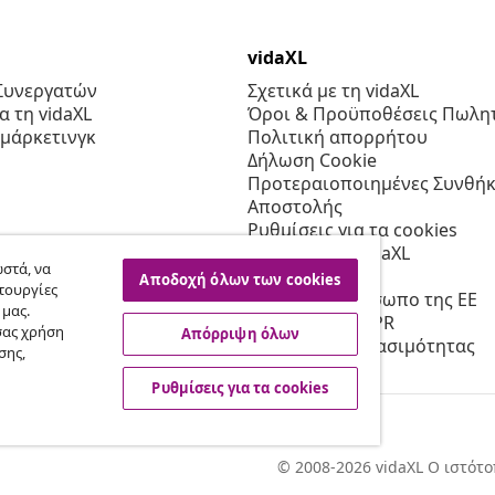
vidaXL
Συνεργατών
Σχετικά με τη vidaXL
 τη vidaXL
Όροι & Προϋποθέσεις Πωλητ
 μάρκετινγκ
Πολιτική απορρήτου
Δήλωση Cookie
Προτεραιοποιημένες Συνθήκ
Αποστολής
Ρυθμίσεις για τα cookies
Εργασία στη vidaXL
στά, να
Ασφαλείας
Αποδοχή όλων των cookies
τουργίες
Υπεύθυνο πρόσωπο της ΕΕ
 μας.
Πολιτική της EPR
σας χρήση
Απόρριψη όλων
Δήλωση προσβασιμότητας
σης,
Ρυθμίσεις για τα cookies
© 2008-2026 vidaXL Ο ιστότο