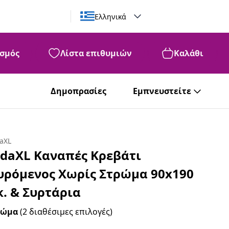
Ελληνικά
σμός
Λίστα επιθυμιών
Καλάθι
99
306
€
Δημοπρασίες
Εμπνευστείτε
daXL
idaXL Καναπές Κρεβάτι
υρόμενος Χωρίς Στρώμα 90x190
κ. & Συρτάρια
ρώμα
(2 διαθέσιμες επιλογές)