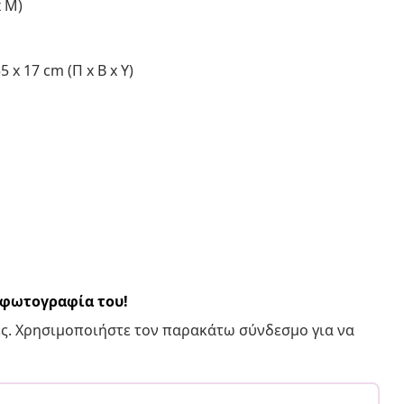
x Μ)
 x 17 cm (Π x Β x Υ)
α φωτογραφία του!
ς. Χρησιμοποιήστε τον παρακάτω σύνδεσμο για να