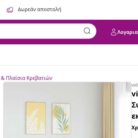
Δωρεάν αποστολή
Λογαρια
ς Στρώμα 90x190 εκ. &
 & Πλαίσια Κρεβατιών
vi
v
Σ
ε
Χ