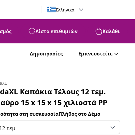
Ελληνικά
σμός
Λίστα επιθυμιών
Καλάθι
Δημοπρασίες
Εμπνευστείτε
daXL
idaXL Καπάκια Τέλους 12 τεμ.
αύρο 15 x 15 x 15 χιλιοστά PP
σότητα στη συσκευασίαΠλήθος στο Δέμα
12 τεμ