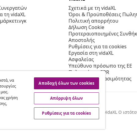
Συνεργατών
Σχετικά με τη vidaXL
 τη vidaXL
Όροι & Προϋποθέσεις Πωλητ
 μάρκετινγκ
Πολιτική απορρήτου
Δήλωση Cookie
Προτεραιοποιημένες Συνθήκ
Αποστολής
Ρυθμίσεις για τα cookies
Εργασία στη vidaXL
Ασφαλείας
Υπεύθυνο πρόσωπο της ΕΕ
Πολιτική της EPR
Δήλωση προσβασιμότητας
στά, να
Αποδοχή όλων των cookies
τουργίες
 μας.
σας χρήση
Απόρριψη όλων
σης,
© 2008-2026 vidaXL Ο ιστότο
Ρυθμίσεις για τα cookies