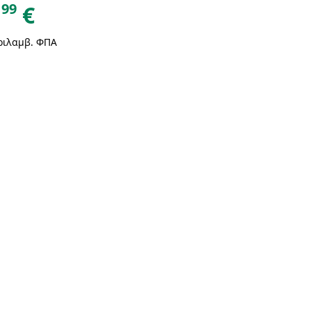
99
€
ριλαμβ. ΦΠΑ