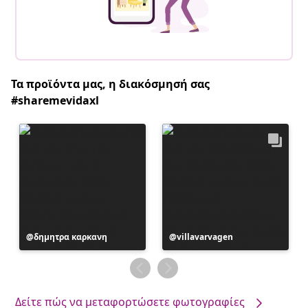
Τα προϊόντα μας, η διακόσμησή σας
#sharemevidaxl
Η
δημητρα καρκανη
Η
villavarvagen
ανάρτηση
ανάρτηση
δημοσιεύθηκε
δημοσιεύθηκε
από
από
Δείτε πώς να μεταφορτώσετε φωτογραφίες