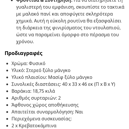
Φροντίδα & Συντήρηση:
Για να διατηρήσετε τη
γυαλιστερή του εμφάνιση, σκουπίστε το τακτικά
με μαλακό πανί και αποφύγετε σκληρότερα
χημικά. Αυτή η εύκολη ρουτίνα θα εξασφαλίσει
τη διάρκεια της φινιρίσματος του ντουλαπιού,
ώστε να παραμείνει όμορφο στο πέρασμα του
χρόνου.
Προδιαγραφές
Χρώμα: Φυσικό
Υλικό: Στερεό ξύλο μάνγκο
Υλικό πλαισίου: Μασίφ ξύλο μάνγκο
Συνολικές διαστάσεις: 40 x 33 x 46 εκ (Π x Β x Υ)
Βαράκια: 18,75 κιλά
Αριθμός συρταριών: 2
Άφθονος χώρος αποθήκευσης
Απαιτείται συναρμολόγηση: Ναι
Περιεχόμενα συσκευασίας:
2 x Κρεβατοκάμπινα