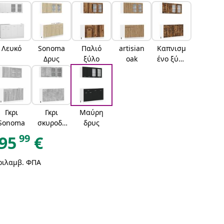
Λευκό
Sonoma
Παλιό
artisian
Καπνισμ
Δρυς
ξύλο
oak
ένο ξύλο
δρυός
Γκρι
Γκρι
Μαύρη
Sonoma
σκυροδέ
δρυς
ματος
99
95
€
ριλαμβ. ΦΠΑ