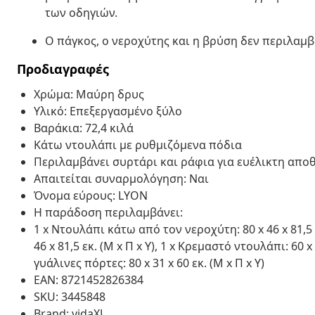
των οδηγιών.
Ο πάγκος, ο νεροχύτης και η βρύση δεν περιλαμβ
Προδιαγραφές
Χρώμα: Μαύρη δρυς
Υλικό: Επεξεργασμένο ξύλο
Βαράκια: 72,4 κιλά
Κάτω ντουλάπι με ρυθμιζόμενα πόδια
Περιλαμβάνει συρτάρι και ράφια για ευέλικτη απο
Απαιτείται συναρμολόγηση: Ναι
Όνομα εύρους: LYON
Η παράδοση περιλαμβάνει:
1 x Ντουλάπι κάτω από τον νεροχύτη: 80 x 46 x 81,5 
46 x 81,5 εκ. (Μ x Π x Υ), 1 x Κρεμαστό ντουλάπι: 60 x
γυάλινες πόρτες: 80 x 31 x 60 εκ. (Μ x Π x Υ)
EAN: 8721452826384
SKU: 3445848
Brand: vidaXL