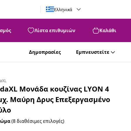
Ελληνικά
σμός
Λίστα επιθυμιών
Καλάθι
Δημοπρασίες
Εμπνευστείτε
daXL
idaXL Μονάδα κουζίνας LYON 4
μχ. Μαύρη Δρυς Επεξεργασμένο
ύλο
ρώμα
(8 διαθέσιμες επιλογές)