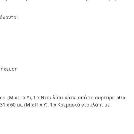
άνονται.
θήκευση
εκ. (Μ x Π x Υ), 1 x Ντουλάπι κάτω από το συρτάρι: 60 x
 31 x 60 εκ. (Μ x Π x Υ), 1 x Κρεμαστό ντουλάπι με