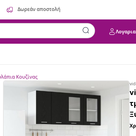
Δωρεάν αποστολή
Λογαρια
λάπια Κουζίνας
vi
v
τ
Ξ
Χ