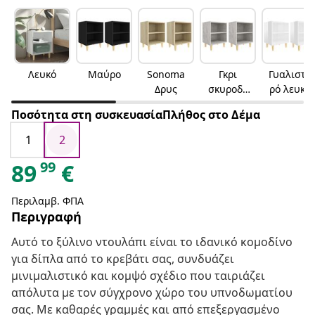
Λευκό
Μαύρο
Sonoma
Γκρι
Γυαλιστε
Δρυς
σκυροδέ
ρό λευκό
ματος
Ποσότητα στη συσκευασίαΠλήθος στο Δέμα
1
2
99
89
€
Περιλαμβ. ΦΠΑ
Περιγραφή
Αυτό το ξύλινο ντουλάπι είναι το ιδανικό κομοδίνο
για δίπλα από το κρεβάτι σας, συνδυάζει
μινιμαλιστικό και κομψό σχέδιο που ταιριάζει
απόλυτα με τον σύγχρονο χώρο του υπνοδωματίου
σας. Με καθαρές γραμμές και από επεξεργασμένο