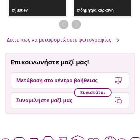
Η
just.ev
Η
δημητρα καρκανη
ανάρτηση
ανάρτηση
δημοσιεύθηκε
δημοσιεύθηκε
από
από
Δείτε πώς να μεταφορτώσετε φωτογραφίες
Επικοινωνήστε μαζί μας!
Μετάβαση στο κέντρο βοήθειας
Συνιστάται
Συνομιλήστε μαζί μας