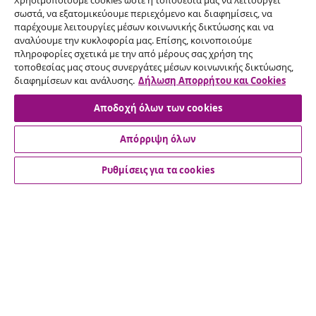
Χρησιμοποιούμε cookies ώστε η τοποθεσία μας να λειτουργεί
σωστά, να εξατομικεύουμε περιεχόμενο και διαφημίσεις, να
παρέχουμε λειτουργίες μέσων κοινωνικής δικτύωσης και να
αναλύουμε την κυκλοφορία μας. Επίσης, κοινοποιούμε
Υπαναχώρηση από τη σύμβαση
πληροφορίες σχετικά με την από μέρους σας χρήση της
τοποθεσίας μας στους συνεργάτες μέσων κοινωνικής δικτύωσης,
Υποβάλετε αίτημα υπαναχώρησης για την
διαφημίσεων και ανάλυσης.
Δήλωση Απορρήτου και Cookies
παραγγελία σας.
Αποδοχή όλων των cookies
Υπαναχώρηση από τη σύμβαση
Απόρριψη όλων
Ρυθμίσεις για τα cookies
Εξυπηρέτηση πελατών
Επιχείρηση
vidaXL
Ανακαλύψτε περισσότερα