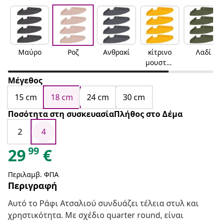
Μαύρο
Ροζ
Ανθρακί
κίτρινο
Λαδί
μουσταρ
δί
Μέγεθος
15 cm
18 cm
24 cm
30 cm
Ποσότητα στη συσκευασίαΠλήθος στο Δέμα
2
4
99
29
€
Περιλαμβ. ΦΠΑ
Περιγραφή
Αυτό το Ράφι Ατσαλιού συνδυάζει τέλεια στυλ και
χρηστικότητα. Με σχέδιο quarter round, είναι