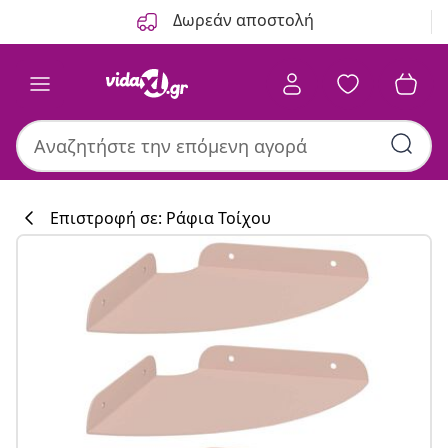
Προηγούμενο
Επόμενο
Δωρεάν αποστολή
Επιστροφή σε: Ράφια Τοίχου
Συλλογή κουζί
#sharemevidaxl