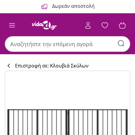
Προηγούμενο
Επόμενο
Δωρεάν αποστολή
Επιστροφή σε: Κλουβιά Σκύλων
Συλλογή κουζί
#sharemevidaxl