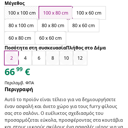
Μέγεθος
100 x 100 cm
100 x 80 cm
100 x 60 cm
80 x 100 cm
80 x 80 cm
80 x 60 cm
60 x 80 cm
60 x 60 cm
Ποσότητα στη συσκευασίαΠλήθος στο Δέμα
2
4
6
8
10
12
99
66
€
Περιλαμβ. ΦΠΑ
Περιγραφή
Αυτό το προϊόν είναι τέλειο για να δημιουργήσετε
έναν ασφαλή και άνετο χώρο για τους furry φίλους
σας στο σαλόνι. Ο ευέλικτος σχεδιασμός του
προσαρμόζεται εύκολα, προσφέροντας στα κουτάβια
και στους μικρούς σκύλους ένα ασφαλές μέρος για να