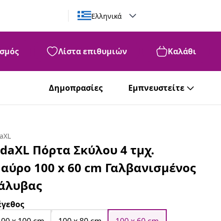
Ελληνικά
σμός
Λίστα επιθυμιών
Καλάθι
Δημοπρασίες
Εμπνευστείτε
daXL
idaXL Πόρτα Σκύλου 4 τμχ.
αύρο 100 x 60 cm Γαλβανισμένος
άλυβας
γεθος