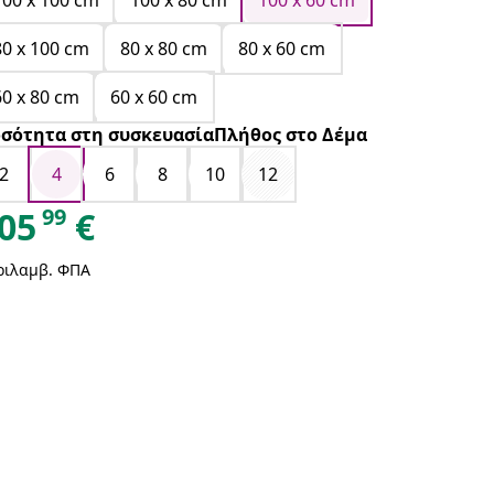
100 x 100 cm
100 x 80 cm
100 x 60 cm
80 x 100 cm
80 x 80 cm
80 x 60 cm
60 x 80 cm
60 x 60 cm
σότητα στη συσκευασίαΠλήθος στο Δέμα
2
4
6
8
10
12
99
05
€
ριλαμβ. ΦΠΑ