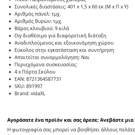
Συνολικές διαστάσεις: 401 x 1,5 x 60 εκ (Μ x Π x Υ)
Αριθμός πάνελ: τμχ.
Αριθμός θυρών: τμχ.
Βάρος κλουβιού: 9 κιλά
Diy διαθέσιμο για διαφορετική διάταξη
Αναδιπλούμενος και εξοικονόμηση χώρου
Εύκολος στην εγκατάσταση και συντήρηση
Απαιτείται συναρμολόγηση: Ναι
Περιεχόμενα συσκευασίας:
4 x Πόρτα Σκύλου
EAN: 8721364587731
SKU: 891997
Brand: vidaXL
Αγοράσατε ένα προϊόν και σας άρεσε; Ανεβάστε μι
Η φωτογραφία σας μπορεί να βοηθήσει άλλους πελάτε