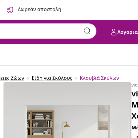
Δωρεάν αποστολή
Λογαρια
ειες Ζώων
Είδη για Σκύλους
Κλουβιά Σκύλων
vi
v
Μ
Χ
Μέ