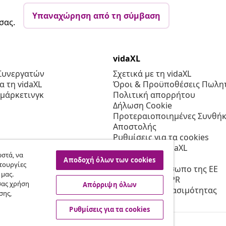
Υπαναχώρηση από τη σύμβαση
σας.
vidaXL
Συνεργατών
Σχετικά με τη vidaXL
 τη vidaXL
Όροι & Προϋποθέσεις Πωλητ
 μάρκετινγκ
Πολιτική απορρήτου
Δήλωση Cookie
Προτεραιοποιημένες Συνθήκ
Αποστολής
Ρυθμίσεις για τα cookies
Εργασία στη vidaXL
στά, να
Ασφαλείας
Αποδοχή όλων των cookies
τουργίες
Υπεύθυνο πρόσωπο της ΕΕ
 μας.
Πολιτική της EPR
σας χρήση
Απόρριψη όλων
Δήλωση προσβασιμότητας
σης,
Ρυθμίσεις για τα cookies