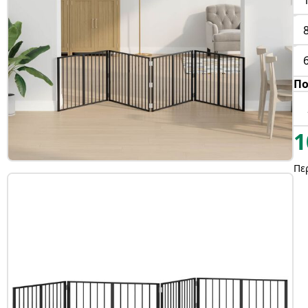
Πο
1
Πε