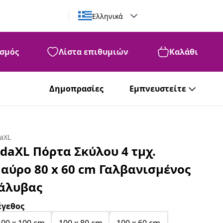
Ελληνικά
σμός
Λίστα επιθυμιών
Καλάθι
Δημοπρασίες
Εμπνευστείτε
daXL
idaXL Πόρτα Σκύλου 4 τμχ.
αύρο 80 x 60 cm Γαλβανισμένος
άλυβας
γεθος