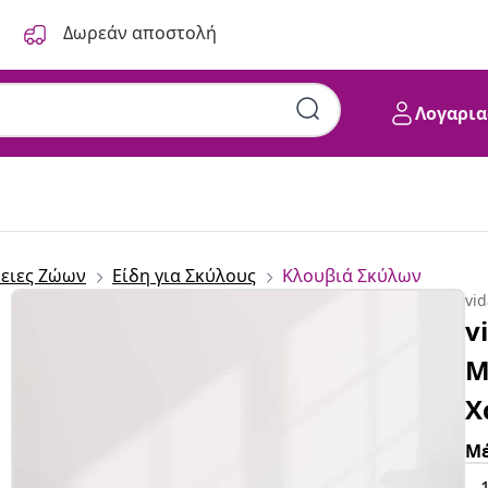
Δωρεάν αποστολή
Λογαρια
ειες Ζώων
Είδη για Σκύλους
Κλουβιά Σκύλων
vi
v
Μ
Χ
Μέ