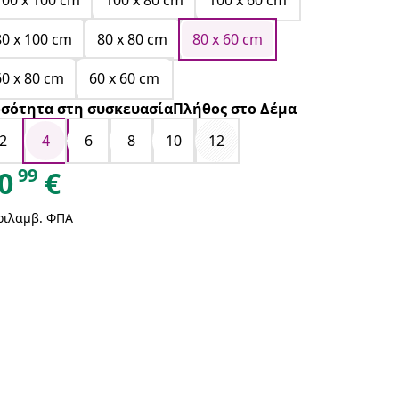
100 x 100 cm
100 x 80 cm
100 x 60 cm
80 x 100 cm
80 x 80 cm
80 x 60 cm
60 x 80 cm
60 x 60 cm
σότητα στη συσκευασίαΠλήθος στο Δέμα
2
4
6
8
10
12
99
0
€
ριλαμβ. ΦΠΑ