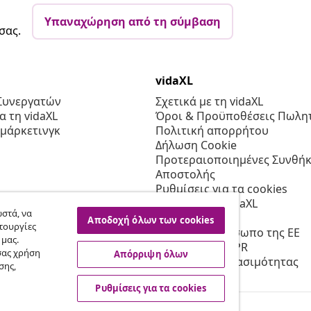
Υπαναχώρηση από τη σύμβαση
σας.
vidaXL
Συνεργατών
Σχετικά με τη vidaXL
 τη vidaXL
Όροι & Προϋποθέσεις Πωλητ
 μάρκετινγκ
Πολιτική απορρήτου
Δήλωση Cookie
Προτεραιοποιημένες Συνθήκ
Αποστολής
Ρυθμίσεις για τα cookies
Εργασία στη vidaXL
στά, να
Ασφαλείας
Αποδοχή όλων των cookies
τουργίες
Υπεύθυνο πρόσωπο της ΕΕ
 μας.
Πολιτική της EPR
σας χρήση
Απόρριψη όλων
Δήλωση προσβασιμότητας
σης,
Ρυθμίσεις για τα cookies