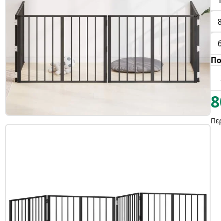
Πο
8
Πε