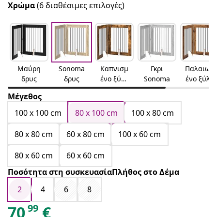
Χρώμα
(6 διαθέσιμες επιλογές)
Μαύρη
Sonoma
Καπνισμ
Γκρι
Παλαιωμ
δρυς
δρυς
ένο ξύλο
Sonoma
ένο ξύλο
δρυός
Μέγεθος
100 x 100 cm
80 x 100 cm
100 x 80 cm
80 x 80 cm
60 x 80 cm
100 x 60 cm
80 x 60 cm
60 x 60 cm
Ποσότητα στη συσκευασίαΠλήθος στο Δέμα
2
4
6
8
99
70
€